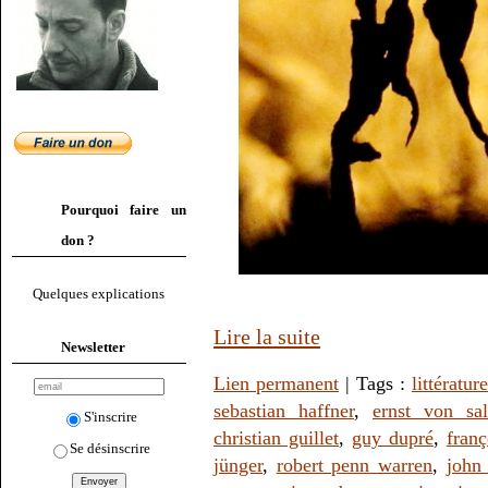
Pourquoi faire un
don ?
Quelques explications
Lire la suite
Newsletter
Lien permanent
| Tags :
littérature
sebastian haffner
,
ernst von sa
S'inscrire
christian guillet
,
guy dupré
,
franç
Se désinscrire
jünger
,
robert penn warren
,
john