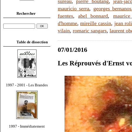
sureau
,
pierre boutang
,
jean-jac
mauricio serra
,
georges bernanos
Rechercher
fuentes
,
abel bonnard
,
maurice
d'homme
,
mireille cassin
,
jean rol
vilain
,
romaric sangars
,
laurent ob
Table de dissection
07/01/2016
Les Réprouvés d'Ernst 
1997 - 2001 - Les Brandes
1997 - Immédiatement