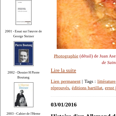
2001 - Essai sur l'œuvre de
George Steiner
Photographie
(détail) de Juan As
de Sain
Lire la suite
2002 - Dossier H Pierre
Boutang
Lien permanent
| Tags :
littérature
réprouvés
,
éditions bartillat
,
ernst 
03/01/2016
2003 - Cahier de l'Herne