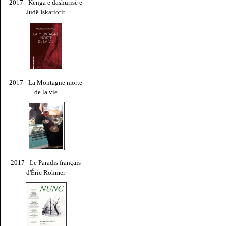
2017 - Kënga e dashurisë e
Judë Iskariotit
2017 - La Montagne morte
de la vie
2017 - Le Paradis français
d'Éric Rohmer