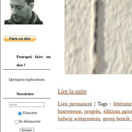
Pourquoi faire un
don ?
Quelques explications
Lire la suite
Newsletter
Lien permanent
| Tags :
littératu
bouveresse
,
progrès
,
éditions ago
S'inscrire
ludwig wittgenstein
,
georg henrik
Se désinscrire