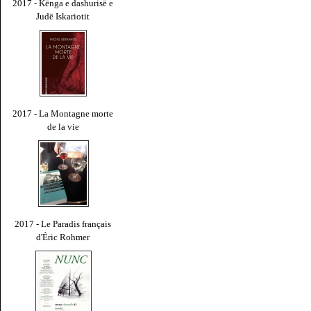
2017 - Kënga e dashurisë e
Judë Iskariotit
2017 - La Montagne morte
de la vie
2017 - Le Paradis français
d'Éric Rohmer