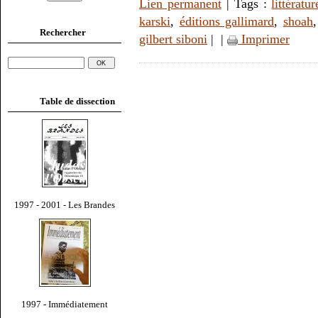
Lien permanent
| Tags :
littératur
karski
,
éditions gallimard
,
shoah
Rechercher
gilbert siboni
|
|
Imprimer
Table de dissection
1997 - 2001 - Les Brandes
1997 - Immédiatement