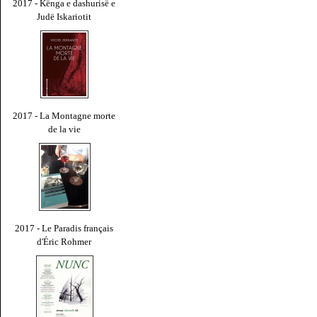
2017 - Kënga e dashurisë e
Judë Iskariotit
2017 - La Montagne morte
de la vie
2017 - Le Paradis français
d'Éric Rohmer