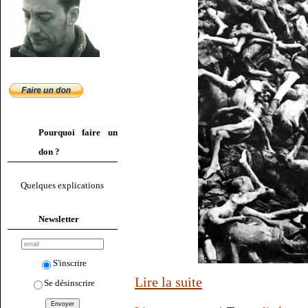
Pourquoi faire un
don ?
Quelques explications
Newsletter
S'inscrire
Lire la suite
Se désinscrire