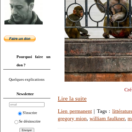
Pourquoi faire un
don ?
Quelques explications
Cré
Newsletter
Lire la suite
Lien permanent
| Tags :
littératur
S'inscrire
gregory mion
,
william faulkner
,
m
Se désinscrire