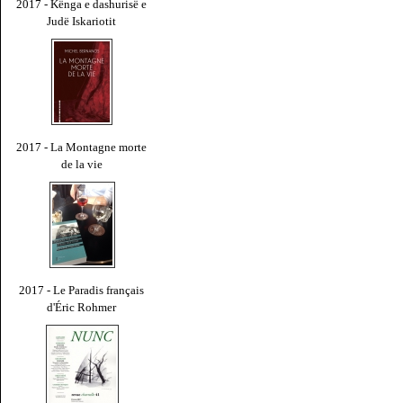
2017 - Kënga e dashurisë e
Judë Iskariotit
2017 - La Montagne morte
de la vie
2017 - Le Paradis français
d'Éric Rohmer