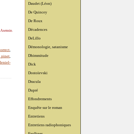
Daudet (Léon)
De Quincey
De Roux
Décadences
 Asensio.
DeLillo
Démonologie, satanisme
correct
,
Dhimmitude
 pinet
,
eniel-
Dick
Dostoïevski
Dracula
Dupré
Effondrements
Enquête sur le roman
Entretiens
Entretiens radiophoniques
Faulkner