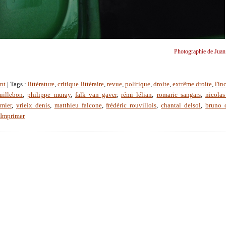
Photographie de Juan
nt
| Tags :
littérature
,
critique littéraire
,
revue
,
politique
,
droite
,
extrême droite
,
l'in
uillebon
,
philippe muray
,
falk van gaver
,
rémi lélian
,
romaric sangars
,
nicolas
mier
,
yrieix denis
,
matthieu falcone
,
frédéric rouvillois
,
chantal delsol
,
bruno d
Imprimer