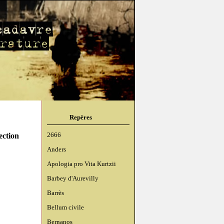
Repères
ection
2666
Anders
Apologia pro Vita Kurtzii
Barbey d'Aurevilly
Barrès
Bellum civile
Bernanos