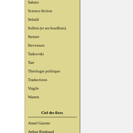
Sabato
Science-fiction
Sebald
Sollers (et ses bouffons)
Steiner
Stevenson
Tarkovski
Tarr
Théologie politique
Traductions
Virgile
Warren
Ciel des fixes
Armel Guerne
Arthur Rimbaud