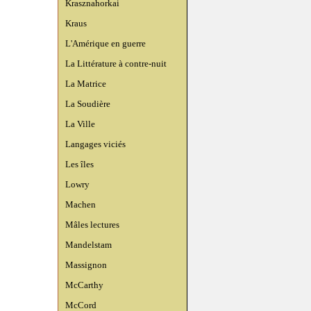
Krasznahorkai
Kraus
L'Amérique en guerre
La Littérature à contre-nuit
La Matrice
La Soudière
La Ville
Langages viciés
Les îles
Lowry
Machen
Mâles lectures
Mandelstam
Massignon
McCarthy
McCord