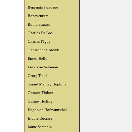
Benjamin Fondane
Bonaventura
Botho Strauss
Charles Du Bos
Charles Péguy
Christophe Colomb
Ernest Hello
Ernst von Salomon
Georg Trakl
Gerard Manley Hopkins
Gustave Thibon
Gustaw Herling
Hugo von Hofmannsthal
Isidore Ducasse
Jaime Semprun