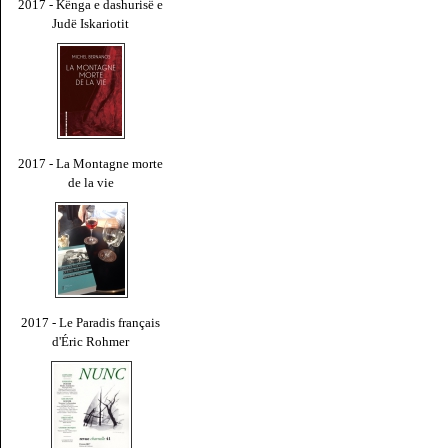
2017 - Kënga e dashurisë e
Judë Iskariotit
2017 - La Montagne morte
de la vie
2017 - Le Paradis français
d'Éric Rohmer