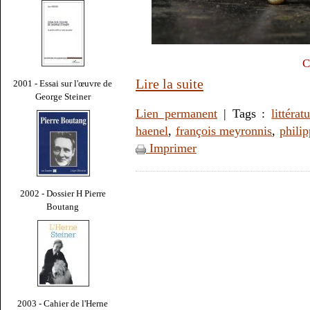
C
Lire la suite
2001 - Essai sur l'œuvre de
George Steiner
Lien permanent
| Tags :
littérat
haenel
,
françois meyronnis
,
philip
Imprimer
2002 - Dossier H Pierre
Boutang
2003 - Cahier de l'Herne