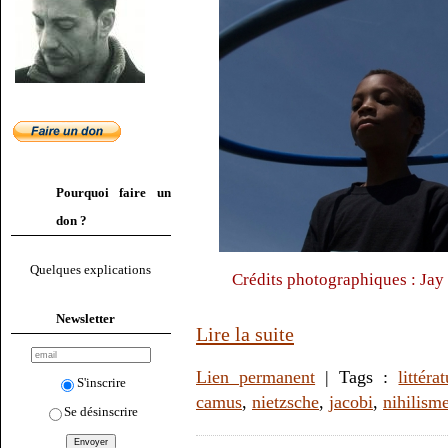
Pourquoi faire un
don ?
Quelques explications
Crédits photographiques : Jay 
Newsletter
Lire la suite
Lien permanent
| Tags :
littéra
S'inscrire
camus
,
nietzsche
,
jacobi
,
nihilism
Se désinscrire