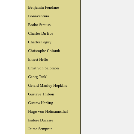
Benjamin Fondane
Bonaventura
Botho Strauss
Charles Du Bos
Charles Péguy
Christophe Colomb
Ernest Hello
Ernst von Salomon
Georg Trakl
Gerard Manley Hopkins
Gustave Thibon
Gustaw Herling
Hugo von Hofmannsthal
Isidore Ducasse
Jaime Semprun