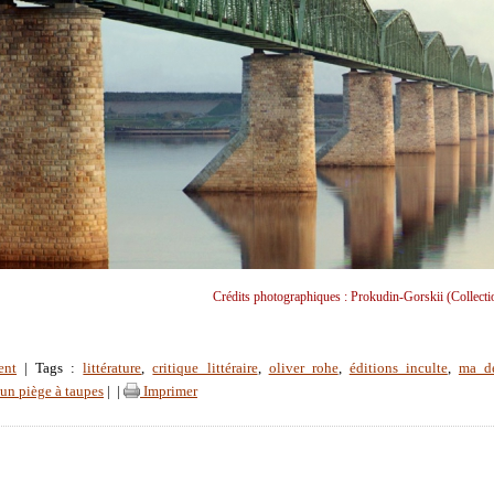
Crédits photographiques : Prokudin-Gorskii (Collect
ent
| Tags :
littérature
,
critique littéraire
,
oliver rohe
,
éditions inculte
,
ma de
 un piège à taupes
|
|
Imprimer