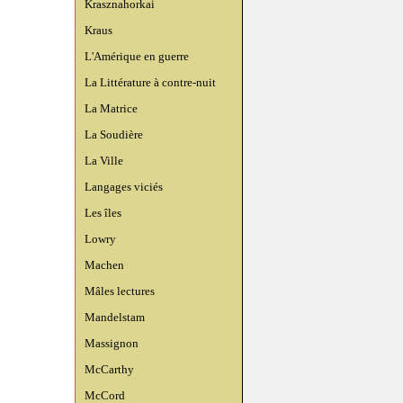
Krasznahorkai
Kraus
L'Amérique en guerre
La Littérature à contre-nuit
La Matrice
La Soudière
La Ville
Langages viciés
Les îles
Lowry
Machen
Mâles lectures
Mandelstam
Massignon
McCarthy
McCord