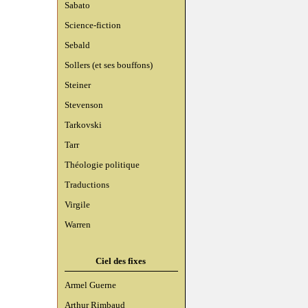
Sabato
Science-fiction
Sebald
Sollers (et ses bouffons)
Steiner
Stevenson
Tarkovski
Tarr
Théologie politique
Traductions
Virgile
Warren
Ciel des fixes
Armel Guerne
Arthur Rimbaud