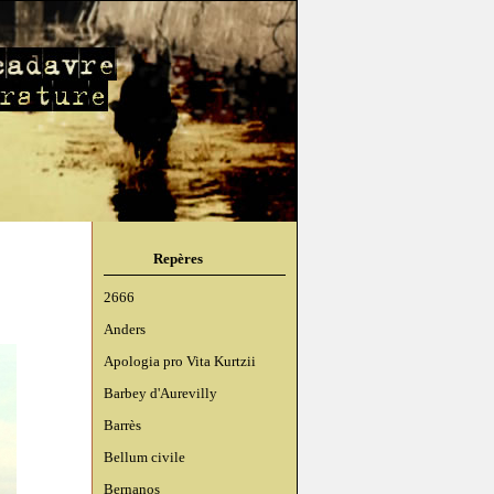
Repères
2666
Anders
Apologia pro Vita Kurtzii
Barbey d'Aurevilly
Barrès
Bellum civile
Bernanos