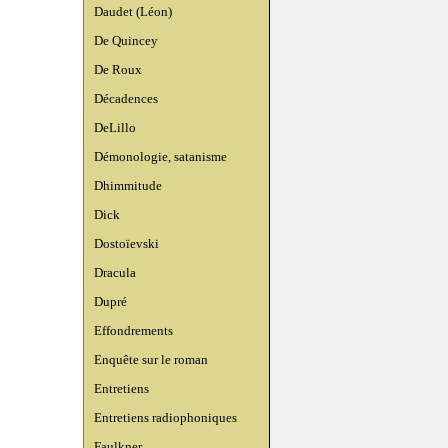
Daudet (Léon)
De Quincey
De Roux
Décadences
DeLillo
Démonologie, satanisme
Dhimmitude
Dick
Dostoïevski
Dracula
Dupré
Effondrements
Enquête sur le roman
Entretiens
Entretiens radiophoniques
Faulkner