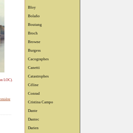
Bloy
Bolaño
Boutang
Broch
Browne
Burgess
Cacographes
Canetti
Catastrophes
ion LOC).
Céline
Conrad
rnière
Cristina Campo
Dante
Dantec
Darien