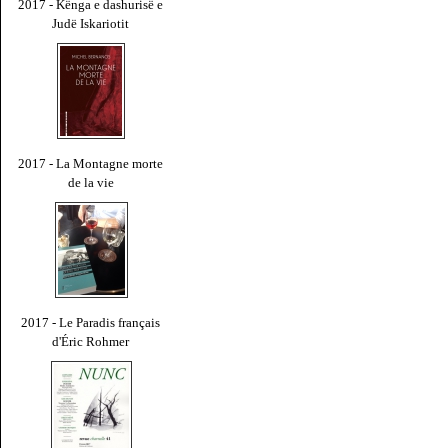
2017 - Kënga e dashurisë e
Judë Iskariotit
2017 - La Montagne morte
de la vie
2017 - Le Paradis français
d'Éric Rohmer