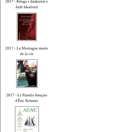
2017 - Kënga e dashurisë e
Judë Iskariotit
2017 - La Montagne morte
de la vie
2017 - Le Paradis français
d'Éric Rohmer