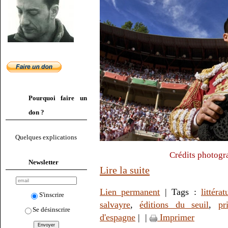
Pourquoi faire un
don ?
Quelques explications
Crédits photogr
Newsletter
Lire la suite
Lien permanent
| Tags :
littérat
S'inscrire
salvayre
,
éditions du seuil
,
pr
Se désinscrire
d'espagne
|
|
Imprimer