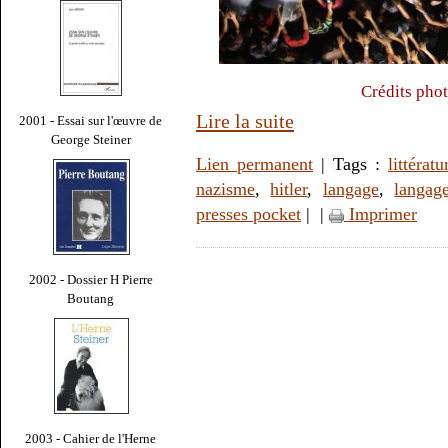
Crédits pho
Lire la suite
2001 - Essai sur l'œuvre de
George Steiner
Lien permanent
| Tags :
littératu
nazisme
,
hitler
,
langage
,
langag
presses pocket
|
|
Imprimer
2002 - Dossier H Pierre
Boutang
2003 - Cahier de l'Herne