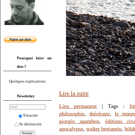
Pourquoi faire un
don ?
Quelques explications
Lire la suite
Newsletter
Lien permanent
| Tags :
li
philosophie
,
théologie
,
le temp
S'inscrire
giorgio agamben
,
éditions riv
Se désinscrire
apocalypse
,
walter benjamin
,
höld