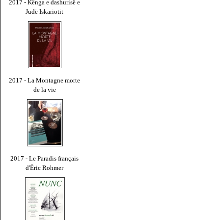
2017 - Kënga e dashurisë e
Judë Iskariotit
2017 - La Montagne morte
de la vie
2017 - Le Paradis français
d'Éric Rohmer