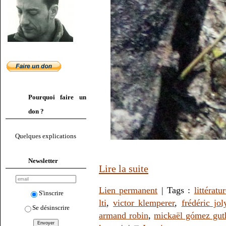
Pourquoi faire un
don ?
Quelques explications
Newsletter
Lire la suite
Lien permanent
| Tags :
littératu
S'inscrire
lti
,
victor klemperer
,
frédéric jol
Se désinscrire
armand robin
,
mickaël gómez gut