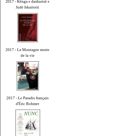
2017 - Kënga e dashurisë e
Judë Iskariotit
2017 - La Montagne morte
de la vie
2017 - Le Paradis français
d'Éric Rohmer