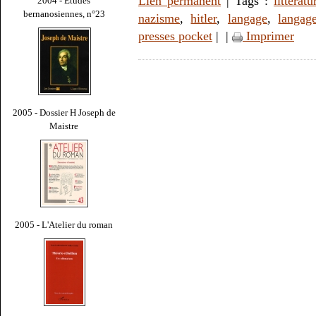
Lien permanent
| Tags :
littératu
2004 - Études
bernanosiennes, n°23
nazisme
,
hitler
,
langage
,
langag
presses pocket
|
|
Imprimer
2005 - Dossier H Joseph de
Maistre
2005 - L'Atelier du roman