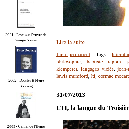
2001 - Essai sur l'œuvre de
George Steiner
Lire la suite
Lien permanent
| Tags :
littératu
philosophie
,
baptiste rappin
,
klemperer
,
langages viciés
,
jean
lewis mumford
,
lti
,
cormac mccar
2002 - Dossier H Pierre
Boutang
31/07/2013
LTI, la langue du Troisi
2003 - Cahier de l'Herne