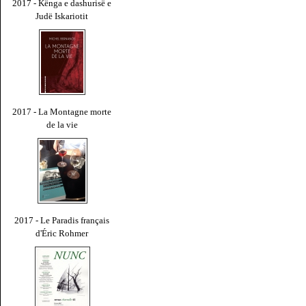
2017 - Kënga e dashurisë e
Judë Iskariotit
2017 - La Montagne morte
de la vie
2017 - Le Paradis français
d'Éric Rohmer