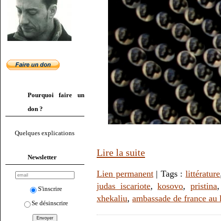
Pourquoi faire un
don ?
Quelques explications
Lire la suite
Newsletter
Lien permanent
| Tags :
littérature
judas iscariote
,
kosovo
,
pristina
S'inscrire
xhekaliu
,
ambassade de france au
Se désinscrire