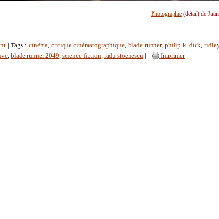
Photographie
(détail) de Jua
nt
| Tags :
cinéma
,
critique cinématographique
,
blade runner
,
philip k. dick
,
ridle
uve
,
blade runner 2049
,
science-fiction
,
radu stoenescu
|
|
Imprimer