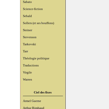
Sabato
Science-fiction
Sebald
Sollers (et ses bouffons)
Steiner
Stevenson
Tarkovski
Tarr
Théologie politique
Traductions
Virgile
Warren
Ciel des fixes
Armel Guerne
Arthur Rimbaud