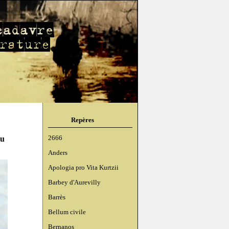
Repères
cu
2666
Anders
Apologia pro Vita Kurtzii
Barbey d'Aurevilly
Barrès
Bellum civile
Bernanos