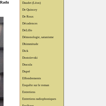
r Radu
Daudet (Léon)
De Quincey
De Roux
Décadences
DeLillo
Démonologie, satanisme
Dhimmitude
Dick
Dostoïevski
Dracula
Dupré
Effondrements
Enquête sur le roman
Entretiens
Entretiens radiophoniques
Faulkner