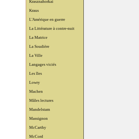
Krasznahorkai
Kraus
L'Amérique en guerre
La Littérature à contre-nuit
La Matrice
La Soudière
La Ville
Langages viciés
Les îles
Lowry
Machen
Mâles lectures
Mandelstam
Massignon
McCarthy
McCord