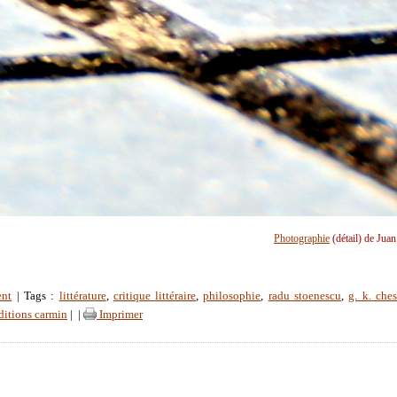
Photographie
(détail) de Jua
ent
| Tags :
littérature
,
critique littéraire
,
philosophie
,
radu stoenescu
,
g. k. ches
ditions carmin
|
|
Imprimer