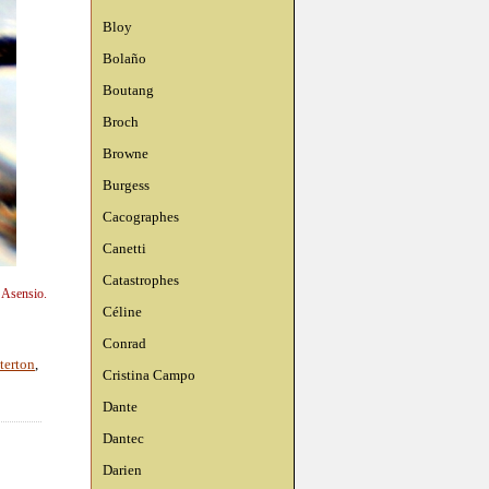
Bloy
Bolaño
Boutang
Broch
Browne
Burgess
Cacographes
Canetti
Catastrophes
n Asensio.
Céline
Conrad
terton
,
Cristina Campo
Dante
Dantec
Darien