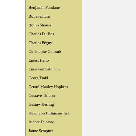
Benjamin Fondane
Bonaventura
Botho Strauss
Charles Du Bos
Charles Péguy
Christophe Colomb
Ernest Hello
Ernst von Salomon
Georg Trakl
Gerard Manley Hopkins
Gustave Thibon
Gustaw Herling
Hugo von Hofmannsthal
Isidore Ducasse
Jaime Semprun