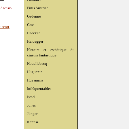
Finis Austriae
n Asensio.
Gadenne
Gass
y scott
,
Haecker
Heidegger
Histoire et esthétique du
cinéma fantastique
Houellebecq
Huguenin
Huysmans
Infréquentables
Israël
Jones
Jünger
Kertész