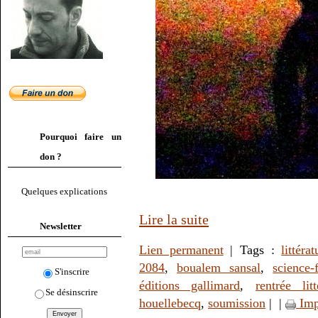
Pourquoi faire un
don ?
Quelques explications
Lire la suite
Newsletter
Lien permanent
| Tags :
littérat
2084
,
boualem sansal
,
science-f
S'inscrire
éditions gallimard
,
rentrée lit
Se désinscrire
houellebecq
,
soumission
|
|
Imp