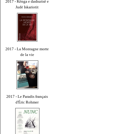
2017 - Kënga e dashurisë e
Judë Iskariotit
2017 - La Montagne morte
de la vie
2017 - Le Paradis français
d'Éric Rohmer