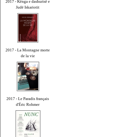
2017 - Kënga e dashurisë e
Judë Iskariotit
2017 - La Montagne morte
de la vie
2017 - Le Paradis français
d'Éric Rohmer