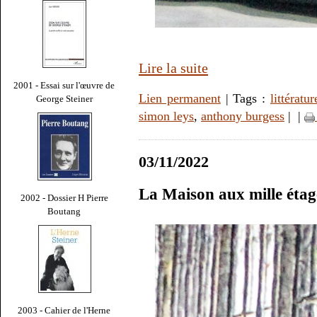
Lire la suite
2001 - Essai sur l'œuvre de
Lien permanent
| Tags :
littératur
George Steiner
simon leys
,
anthony burgess
|
|
03/11/2022
La Maison aux mille étag
2002 - Dossier H Pierre
Boutang
2003 - Cahier de l'Herne