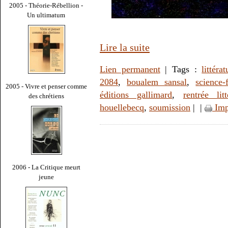
2005 - Théorie-Rébellion -
Un ultimatum
Lire la suite
Lien permanent
| Tags :
littérat
2084
,
boualem sansal
,
science-f
2005 - Vivre et penser comme
éditions gallimard
,
rentrée lit
des chrétiens
houellebecq
,
soumission
|
|
Imp
2006 - La Critique meurt
jeune