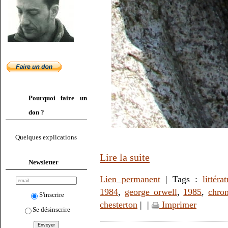
Pourquoi faire un
don ?
Quelques explications
Lire la suite
Newsletter
Lien permanent
| Tags :
littéra
1984
,
george orwell
,
1985
,
chro
S'inscrire
chesterton
|
|
Imprimer
Se désinscrire