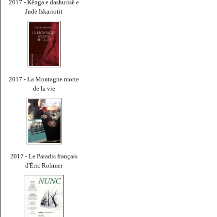
2017 - Kënga e dashurisë e
Judë Iskariotit
2017 - La Montagne morte
de la vie
2017 - Le Paradis français
d'Éric Rohmer