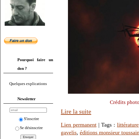
Pourquoi faire un
don ?
Quelques explications
Newsletter
Crédits photo
Lire la suite
S'inscrire
Lien permanent
| Tags :
littérature
Se désinscrire
gavelis
,
éditions monsieur toussain