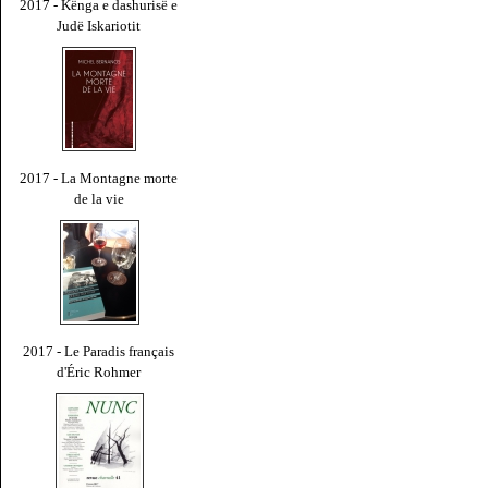
2017 - Kënga e dashurisë e
Judë Iskariotit
2017 - La Montagne morte
de la vie
2017 - Le Paradis français
d'Éric Rohmer