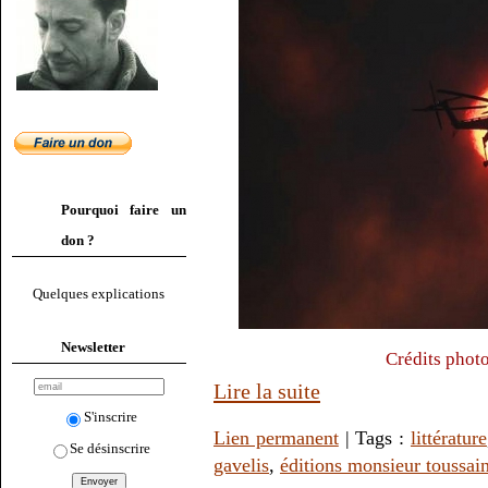
Pourquoi faire un
don ?
Quelques explications
Newsletter
Crédits photo
Lire la suite
S'inscrire
Lien permanent
| Tags :
littérature
Se désinscrire
gavelis
,
éditions monsieur toussain