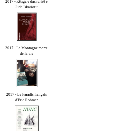
2017 - Kënga e dashurisë e
Judë Iskariotit
2017 - La Montagne morte
de la vie
2017 - Le Paradis français
d'Éric Rohmer