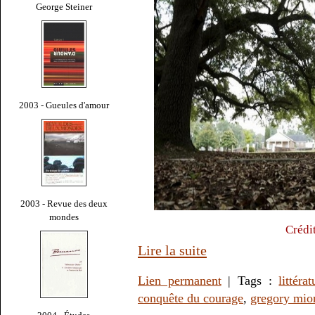
George Steiner
2003 - Gueules d'amour
2003 - Revue des deux
mondes
Crédi
Lire la suite
Lien permanent
| Tags :
littérat
conquête du courage
,
gregory mio