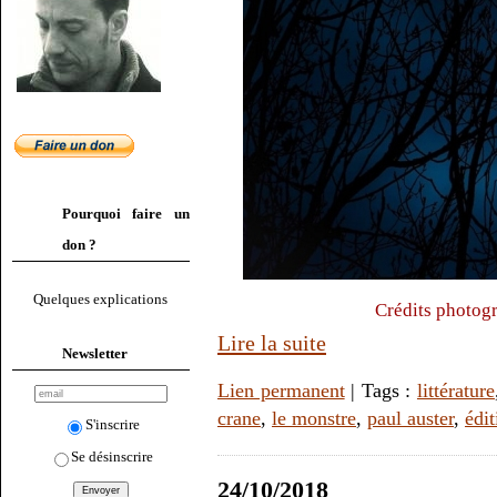
Pourquoi faire un
don ?
Quelques explications
Crédits photogr
Lire la suite
Newsletter
Lien permanent
| Tags :
littérature
crane
,
le monstre
,
paul auster
,
édit
S'inscrire
Se désinscrire
24/10/2018