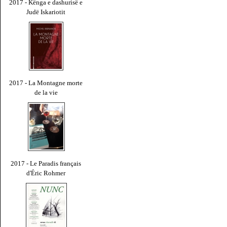
2017 - Kënga e dashurisë e
Judë Iskariotit
2017 - La Montagne morte
de la vie
2017 - Le Paradis français
d'Éric Rohmer