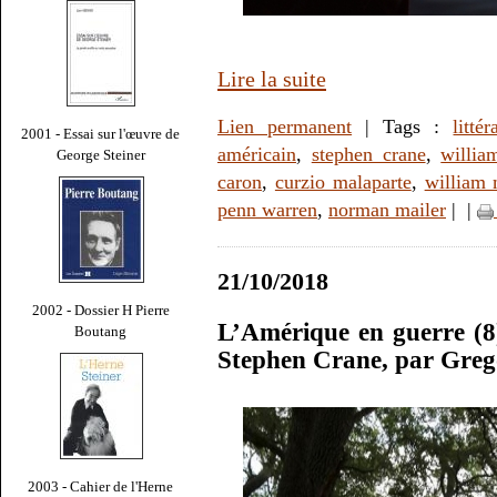
Lire la suite
Lien permanent
| Tags :
littér
2001 - Essai sur l'œuvre de
américain
,
stephen crane
,
willia
George Steiner
caron
,
curzio malaparte
,
william
penn warren
,
norman mailer
|
|
21/10/2018
2002 - Dossier H Pierre
L’Amérique en guerre (8
Boutang
Stephen Crane, par Gre
2003 - Cahier de l'Herne