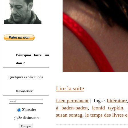
Pourquoi faire un
don ?
Quelques explications
Lire la suite
Newsletter
Lien permanent
| Tags :
littérature
à baden-baden
,
leonid tsypkin
,
S'inscrire
susan sontag
,
le temps des livres e
Se désinscrire