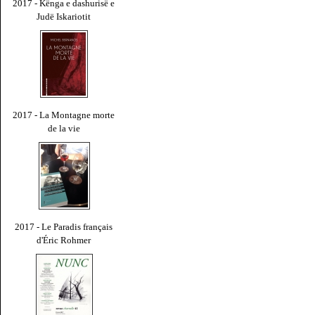
2017 - Kënga e dashurisë e
Judë Iskariotit
2017 - La Montagne morte
de la vie
2017 - Le Paradis français
d'Éric Rohmer