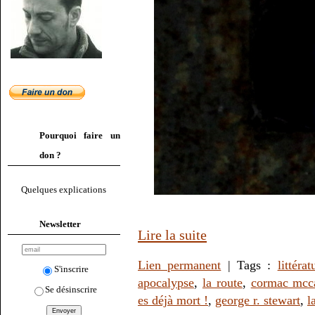
Pourquoi faire un
don ?
Quelques explications
Newsletter
Lire la suite
Lien permanent
| Tags :
littérat
S'inscrire
apocalypse
,
la route
,
cormac mcc
Se désinscrire
es déjà mort !
,
george r. stewart
,
l