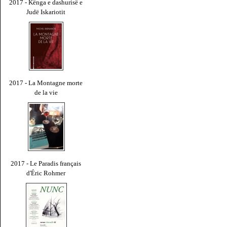
2017 - Kënga e dashurisë e
Judë Iskariotit
2017 - La Montagne morte
de la vie
2017 - Le Paradis français
d'Éric Rohmer