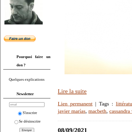
Pourquoi faire un
don ?
Quelques explications
Lire la suite
Newsletter
Lien permanent
| Tags :
littérat
javier marías
,
macbeth
,
cassandra 
S'inscrire
Se désinscrire
08/09/2021