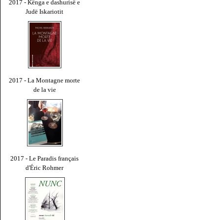
2017 - Kënga e dashurisë e
Judë Iskariotit
2017 - La Montagne morte
de la vie
2017 - Le Paradis français
d'Éric Rohmer