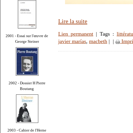
Lire la suite
Lien permanent
| Tags :
littérat
2001 - Essai sur l'œuvre de
javier marías
,
macbeth
|
|
Impr
George Steiner
2002 - Dossier H Pierre
Boutang
2003 - Cahier de l'Herne