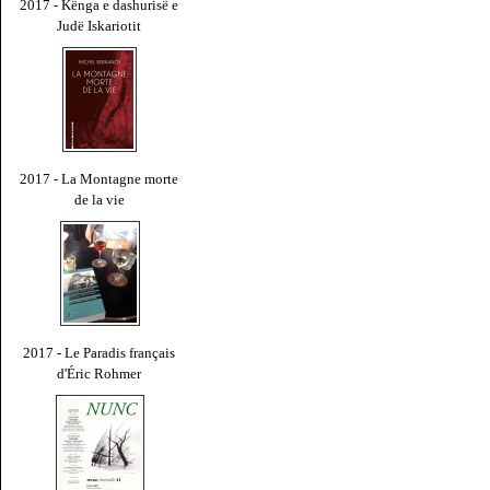
2017 - Kënga e dashurisë e
Judë Iskariotit
2017 - La Montagne morte
de la vie
2017 - Le Paradis français
d'Éric Rohmer