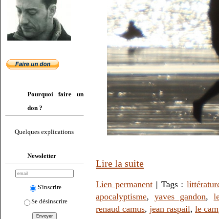
Pourquoi faire un
don ?
Quelques explications
Newsletter
Lire la suite
Lien permanent
| Tags :
littératur
S'inscrire
apocalyptisme
,
yaves gandon
,
l
Se désinscrire
renaud camus
,
jean raspail
,
le cam