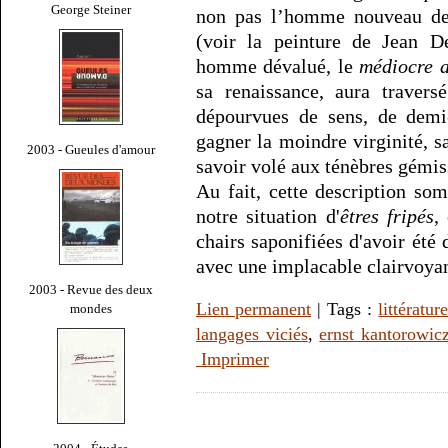
George Steiner
non pas l’homme nouveau des
(voir la peinture de Jean De
homme dévalué, le
médiocre 
sa renaissance, aura travers
dépourvues de sens, de demi
gagner la moindre virginité, sa
2003 - Gueules d'amour
savoir volé aux ténèbres gémis
Au fait, cette description so
notre situation d'
êtres fripés
,
chairs saponifiées d'avoir ét
avec une implacable clairvoya
2003 - Revue des deux
Lien permanent
| Tags :
littératur
mondes
langages viciés
,
ernst kantorowic
Imprimer