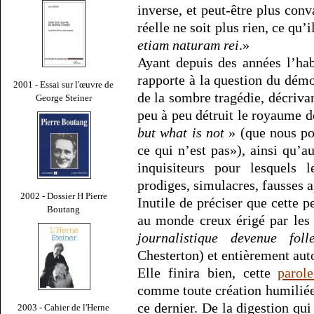
inverse, et peut-être plus con
réelle ne soit plus rien, ce qu’
etiam naturam rei
.»
Ayant depuis des années l’hab
rapporte à la question du dém
2001 - Essai sur l'œuvre de
de la sombre tragédie, décriva
George Steiner
peu à peu détruit le royaume 
but what is not
» (que nous po
ce qui n’est pas»), ainsi qu’a
inquisiteurs pour lesquels 
prodiges, simulacres, fausses 
2002 - Dossier H Pierre
Inutile de préciser que cette 
Boutang
au monde creux érigé par les 
journalistique devenue foll
Chesterton) et entièrement aut
Elle finira bien, cette
parole
comme toute création humiliée
ce dernier. De la digestion qui
2003 - Cahier de l'Herne