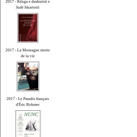
2017 - Kënga e dashurisë e
Judë Iskariotit
2017 - La Montagne morte
de la vie
2017 - Le Paradis français
d'Éric Rohmer