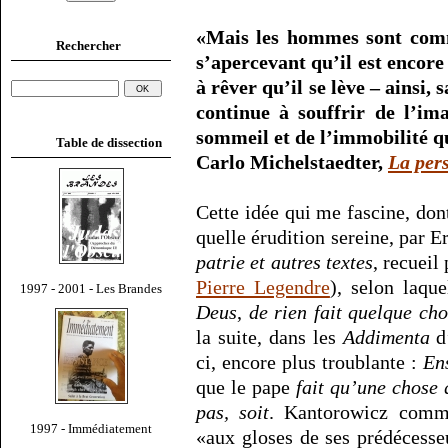
«Mais les hommes sont comme
Rechercher
s’apercevant qu’il est encore
à rêver qu’il se lève – ainsi, s
continue à souffrir de l’im
sommeil et de l’immobilité qu
Table de dissection
Carlo Michelstaedter,
La pers
Cette idée qui me fascine, don
quelle érudition sereine, par 
patrie et autres textes
, recueil
Pierre Legendre
), selon laqu
1997 - 2001 - Les Brandes
Deus
,
de rien fait quelque c
la suite, dans les
Addimenta
d
ci, encore plus troublante :
Ens
que le pape
fait qu’une chose q
pas, soit
. Kantorowicz comme
1997 - Immédiatement
«aux gloses de ses prédécesseu