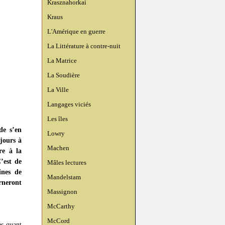
Krasznahorkai
Kraus
L'Amérique en guerre
La Littérature à contre-nuit
La Matrice
La Soudière
La Ville
Langages viciés
Les îles
de s’en
Lowry
ujours à
Machen
re à la
’est de
Mâles lectures
ines de
Mandelstam
rneront
Massignon
McCarthy
McCord
es quant