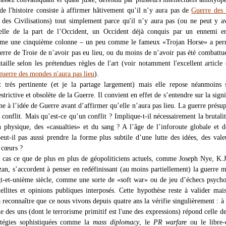
de l'histoire consiste à affirmer hâtivement qu’il n’y aura pas de
Guerre des
des Civilisations) tout simplement parce qu'il n’y aura pas (ou ne peut y a
réelle de la part de l’Occident, un Occident déjà conquis par un ennemi e
mme une cinquième colonne – un peu comme le fameux «Trojan Horse» a perm
rre de Troie de n’avoir pas eu lieu, ou du moins de n’avoir pas été combattu
aille selon les prétendues règles de l'art (voir notamment l'excellent article
guerre des mondes n'aura pas lieu
).
t très pertinente (et je la partage largement) mais elle repose néanmoins
strictive et obsolète de la Guerre. Il convient en effet de s’entendre sur la signi
ne à l’idée de Guerre avant d’affirmer qu’elle n’aura pas lieu. La guerre présu
onflit. Mais qu’est-ce qu’un conflit ? Implique-t-il nécessairement la brutali
n physique, des «casualties» et du sang ? A l’âge de l’inforoute globale et 
eut-il pas aussi prendre la forme plus subtile d’une lutte des idées, des vale
s cœurs ?
t cas ce que de plus en plus de géopoliticiens actuels, comme Joseph Nye, K.J
an, s’accordent à penser en redéfinissant (au moins partiellement) la guerre 
gt-et-unième siècle, comme une sorte de «soft war» ou de jeu d’échecs psych
ellites et opinions publiques interposés. Cette hypothèse reste à valider mais
à reconnaître que ce nous vivons depuis quatre ans la vérifie singulièrement : à 
 des uns (dont le terrorisme primitif est l'une des expressions) répond celle de
atégies sophistiquées comme la
mass diplomacy
, le
PR warfare
ou le libre-