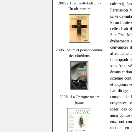
2005 - Théorie-Rébellion -
culturel), l
Un ultimatum
Persuasion M
servi davant
Si on limite
celle-ci ait
Sun Tzu, Mac
événements a
convaincre d
2005 - Vivre et penser comme
affrontement
des chrétiens
lutte quadri
sans front vé
écrans et don
sixième cont
et toujours ve
Les dirigean
compte de l
2006 - La Critique meurt
jeune
croyances, s
idées, des c
aussi contre 
eux, ont com
mettant en 