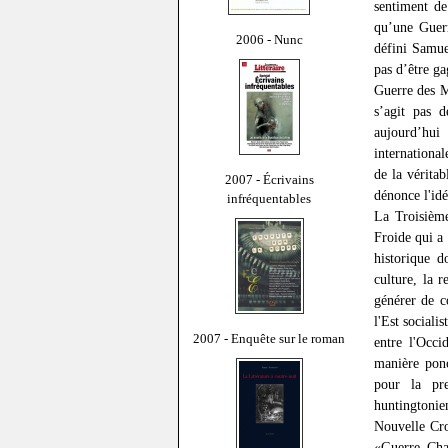
sentiment de
qu’une Guerr
2006 - Nunc
défini Samue
pas d’être ga
Guerre des M
s’agit pas d
aujourd’hui
internationa
de la véritab
2007 - Écrivains
dénonce l'id
infréquentables
La Troisièm
Froide qui a
historique d
culture, la r
générer de c
l'Est sociali
2007 - Enquête sur le roman
entre l'Occi
manière ponc
pour la pre
huntingtonie
Nouvelle Cro
«Guerre Chau