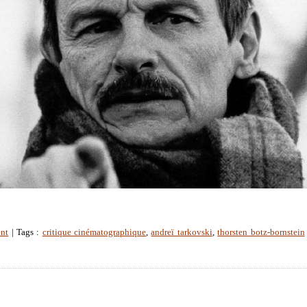
ent
| Tags :
critique cinématographique
,
andreï tarkovski
,
thorsten botz-bornstein