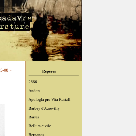
5-08 »
Repères
2666
Anders
Apologia pro Vita Kurtzii
Barbey d'Aurevilly
Barrès
Bellum civile
Bernanos