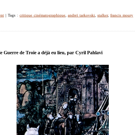
ent
| Tags :
critique cinématographique
,
andreï tarkovski
,
stalker
,
francis moury
e Guerre de Troie a déjà eu lieu, par Cyril Pahlavi