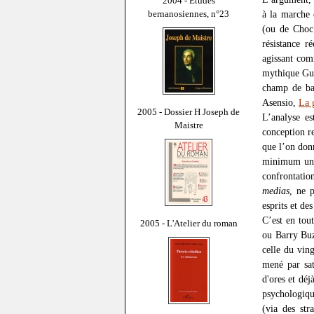
2004 - Études
bernanosiennes, n°23
à la marche 
(ou de Choc 
résistance 
agissant co
mythique Gue
champ de bat
Asensio,
La 
2005 - Dossier H Joseph de
L’analyse es
Maistre
conception re
que l’on don
minimum un c
confrontatio
medias
, ne p
esprits et de
C’est en tou
2005 - L'Atelier du roman
ou Barry Buz
celle du vin
mené par sat
d'ores et déj
psychologique
(via des str