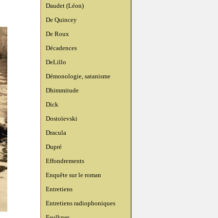
Daudet (Léon)
De Quincey
De Roux
Décadences
DeLillo
Démonologie, satanisme
Dhimmitude
Dick
Dostoïevski
Dracula
Dupré
Effondrements
Enquête sur le roman
Entretiens
Entretiens radiophoniques
Faulkner