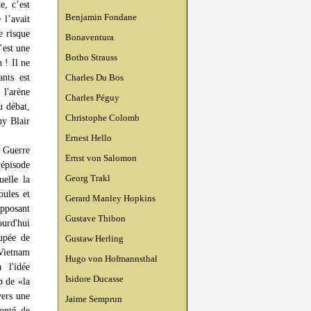
e, c’est
Benjamin Fondane
 l’avait
e risque
Bonaventura
’est une
Botho Strauss
 ! Il ne
ants est
Charles Du Bos
l'arène
Charles Péguy
u débat,
Christophe Colomb
ny Blair
Ernest Hello
 Guerre
Ernst von Salomon
 épisode
Georg Trakl
uelle la
oules et
Gerard Manley Hopkins
pposant
Gustave Thibon
ourd'hui
oupée de
Gustaw Herling
 Vietnam
Hugo von Hofmannsthal
 l'idée
Isidore Ducasse
p de «la
vers une
Jaime Semprun
onté de