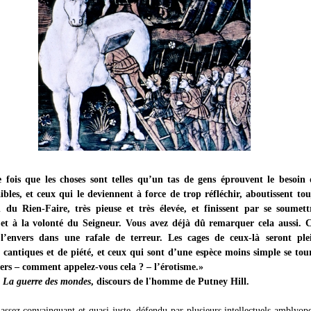
 fois que les choses sont telles qu’un tas de gens éprouvent le besoin 
aibles, et ceux qui le deviennent à force de trop réfléchir, aboutissent to
n du Rien-Faire, très pieuse et très élevée, et finissent par se soumett
 et à la volonté du Seigneur. Vous avez déjà dû remarquer cela aussi. C
 l’envers dans une rafale de terreur. Les cages de ceux-là seront ple
 cantiques et de piété, et ceux qui sont d’une espèce moins simple se tou
ers – comment appelez-vous cela ? – l’érotisme.»
,
La guerre des mondes
, discours de l'homme de Putney Hill.
assez convainquant et quasi juste, défendu par plusieurs intellectuels amblyop