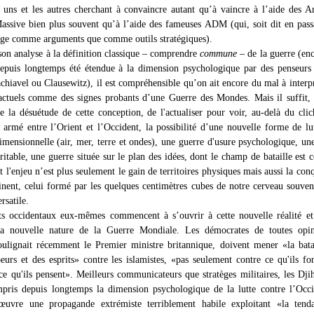
es uns et les autres cherchant à convaincre autant qu’à vaincre à l’aide des 
assive bien plus souvent qu’à l’aide des fameuses ADM (qui, soit dit en pass
age comme arguments que comme outils stratégiques).
 son analyse à la définition classique – comprendre
commune
– de la guerre (en
 depuis longtemps été étendue à la dimension psychologique par des penseu
hiavel ou Clausewitz), il est compréhensible qu’on ait encore du mal à interpr
ctuels comme des signes probants d’une Guerre des Mondes. Mais il suffit,
e la désuétude de cette conception, de l'actualiser pour voir, au-delà du cli
 armé entre l’Orient et l’Occident, la possibilité d’une nouvelle forme de lu
dimensionnelle (air, mer, terre et ondes), une guerre d'usure psychologique, un
ritable, une guerre située sur le plan des idées, dont le champ de bataille est c
t l'enjeu n’est plus seulement le gain de territoires physiques mais aussi la con
inent, celui formé par les quelques centimètres cubes de notre cerveau souven
rsatile.
ts occidentaux eux-mêmes commencent à s’ouvrir à cette nouvelle réalité et
a nouvelle nature de la Guerre Mondiale. Les démocrates de toutes opin
oulignait récemment le Premier ministre britannique, doivent mener «la bata
oeurs et des esprits» contre les islamistes, «pas seulement contre ce qu'ils fo
ce qu'ils pensent». Meilleurs communicateurs que stratèges militaires, les Djih
pris depuis longtemps la dimension psychologique de la lutte contre l’Occ
œuvre une propagande extrémiste terriblement habile exploitant «la tend