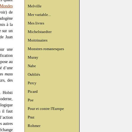
 Mondes
Melville
voir) de
Mer variable...
ndogène
Mes livres
is à la
e sur un
Michelstaedter
 de Juan
Moitrinaires
Monstres romanesques
 sur une
fication
Muray
ppose au
Nabe
té d’une
des
mass
Oubliés
urs, des
Percy
Picard
. Holsti
moderne,
Poe
ologique
Pour et contre l'Europe
 il faut
Praz
l’action
s autres
Rohmer
échange