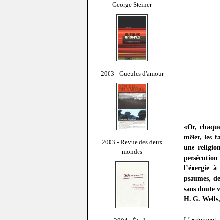
George Steiner
2003 - Gueules d'amour
«Or, chaque
mêler, les f
2003 - Revue des deux
une religio
mondes
persécution
l’énergie à
psaumes, de
sans doute v
H. G. Wells
L’argument, 