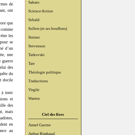
Sabato
Armes de
ant, ont
Science-fiction
Sebald
core que
Sollers (et ses bouffons)
rs comme
éter les
Steiner
 pour se
Stevenson
ché d’un
tte, une
Tarkovski
e guerre
Tarr
elui des
Théologie politique
quête du
t docile
Traductions
Virgile
 à tenir
Warren
ions et
ille des
nt, mais
Ciel des fixes
adistes,
ident en
Armel Guerne
ance au
Arthur Rimbaud