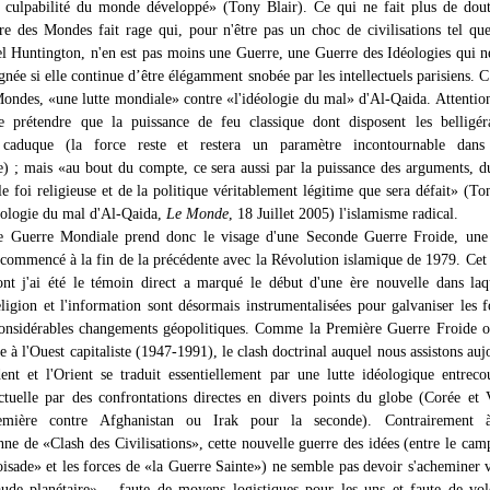
 culpabilité du monde développé» (Tony Blair). Ce qui ne fait plus de dout
e des Mondes fait rage qui, pour n'être pas un choc de civilisations tel que
l Huntington, n'en est pas moins une Guerre, une Guerre des Idéologies qui n
gnée si elle continue d’être élégamment snobée par les intellectuels parisiens. C
ondes, «une lutte mondiale» contre «l'idéologie du mal» d'Al-Qaida. Attention
e prétendre que la puissance de feu classique dont disposent les belligér
 caduque (la force reste et restera un paramètre incontournable dans 
le) ; mais «au bout du compte, ce sera aussi par la puissance des arguments, d
le foi religieuse et de la politique véritablement légitime que sera défait» (To
éologie du mal d'Al-Qaida,
Le Monde
, 18 Juillet 2005) l'islamisme radical.
e Guerre Mondiale prend donc le visage d'une Seconde Guerre Froide, une
 commencé à la fin de la précédente avec la Révolution islamique de 1979. Cet
ont j'ai été le témoin direct a marqué le début d'une ère nouvelle dans laq
eligion et l'information sont désormais instrumentalisées pour galvaniser les f
onsidérables changements géopolitiques. Comme la Première Guerre Froide o
ste à l'Ouest capitaliste (1947-1991), le clash doctrinal auquel nous assistons auj
dent et l'Orient se traduit essentiellement par une lutte idéologique entrec
tuelle par des confrontations directes en divers points du globe (Corée et
mière contre Afghanistan ou Irak pour la seconde). Contrairement à
nne de «Clash des Civilisations», cette nouvelle guerre des idées (entre le cam
isade» et les forces de «la Guerre Sainte») ne semble pas devoir s'acheminer 
de planétaire» – faute de moyens logistiques pour les uns et faute de vol