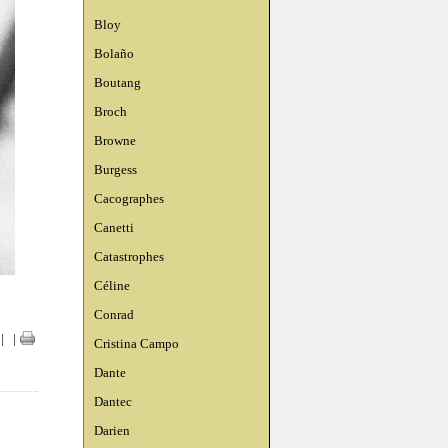
Bloy
Bolaño
Boutang
Broch
Browne
Burgess
Cacographes
Canetti
Catastrophes
Céline
Conrad
|
|
Cristina Campo
Dante
Dantec
Darien