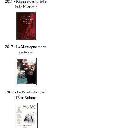
2017 - Kënga e dashurisë e
Judë Iskariotit
2017 - La Montagne morte
de la vie
2017 - Le Paradis français
d'Éric Rohmer