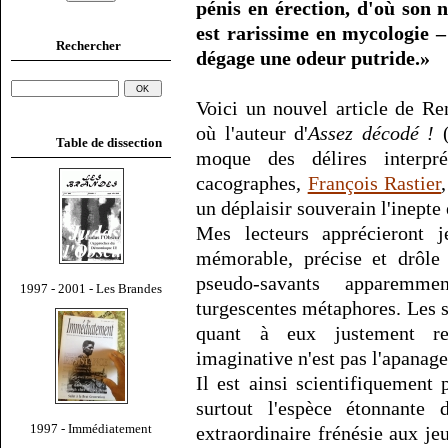
pénis en érection, d'où son 
est rarissime en mycologie –
Rechercher
dégage une odeur putride.»
Voici un nouvel article de R
où l'auteur d'
Assez décodé !
(
Table de dissection
moque des délires interpr
cacographes,
François Rastier
un déplaisir souverain l'inepte
Mes lecteurs apprécieront je
mémorable, précise et drôle 
pseudo-savants apparemme
1997 - 2001 - Les Brandes
turgescentes métaphores. Les 
quant à eux justement rem
imaginative n'est pas l'apanage
Il est ainsi scientifiquement 
surtout l'espèce étonnante 
1997 - Immédiatement
extraordinaire frénésie aux je