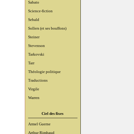
Sabato
Science-fiction
Sebald
Sollers (et ses bouffons)
Steiner
Stevenson
Tarkovski
Tarr
Théologie politique
Traductions
Virgile
Warren
Ciel des fixes
Armel Guerne
Arthur Rimbaud