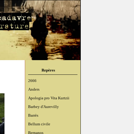
Repères
2666
Anders
Apologia pro Vita Kurtzii
Barbey d'Aurevilly
Barrès
Bellum civile
Bernanos