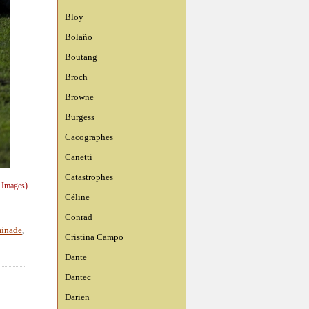
Bloy
Bolaño
Boutang
Broch
Browne
Burgess
Cacographes
Canetti
Catastrophes
 Images).
Céline
Conrad
minade
,
Cristina Campo
Dante
Dantec
Darien