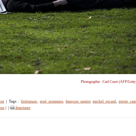
Photographie : Carl Court (AFP/Getty
ent
| Tags :
littérature
,
rené pommier
,
françois rastier
,
michel picard
,
pierre ca
une
|
|
Imprimer