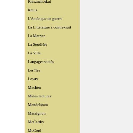
Krasznahorkai
Kraus
L'Amérique en guerre
La Littérature à contre-nuit
La Matrice
La Soudière
La Ville
Langages viciés
Les îles
Lowry
Machen
Mâles lectures
Mandelstam
Massignon
McCarthy
McCord