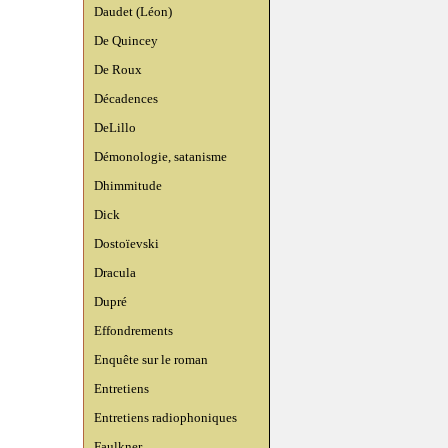
Daudet (Léon)
De Quincey
De Roux
Décadences
DeLillo
Démonologie, satanisme
Dhimmitude
Dick
Dostoïevski
Dracula
Dupré
Effondrements
Enquête sur le roman
Entretiens
Entretiens radiophoniques
Faulkner