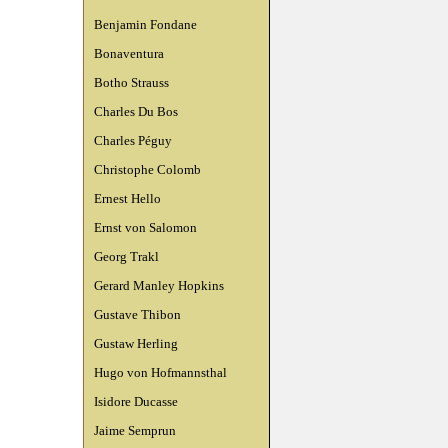
Benjamin Fondane
Bonaventura
Botho Strauss
Charles Du Bos
Charles Péguy
Christophe Colomb
Ernest Hello
Ernst von Salomon
Georg Trakl
Gerard Manley Hopkins
Gustave Thibon
Gustaw Herling
Hugo von Hofmannsthal
Isidore Ducasse
Jaime Semprun