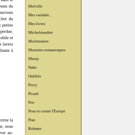
essus du
Melville
ourrions
Mer variable...
achot du
Mes livres
 petites
perdue,
Michelstaedter
obile et
Moitrinaires
s lavera
Monstres romanesques
liante à
Muray
Nabe
Oubliés
Percy
Picard
Poe
Pour et contre l'Europe
Praz
cerne la
ue, nous
Rohmer
ever au-