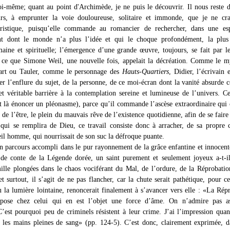
i-même; quant au point d'Archimède, je ne puis le découvrir. Il nous reste 
urs, à emprunter la voie douloureuse, solitaire et immonde, que je ne cra
hristique, puisqu’elle commande au romancier de rechercher, dans une es
nt dont le monde n’a plus l’idée et qui le choque profondément, la plus
maine et spirituelle; l’émergence d’une grande œuvre, toujours, se fait par le
ce que Simone Weil, une nouvelle fois, appelait la décréation. Comme le m
art ou Tauler, comme le personnage des
Hauts-Quartiers
, Didier, l’écrivain e
er l’enflure du sujet, de la personne, de ce moi-écran dont la vanité absurde c
et véritable barrière à la contemplation sereine et lumineuse de l’univers. Ce
st là énoncer un pléonasme), parce qu’il commande l’ascèse extraordinaire qui 
e de l’être, le plein du mauvais rêve de l’existence quotidienne, afin de se faire 
qui se remplira de Dieu, ce travail consiste donc à arracher, de sa propre c
eil homme, qui nourrissait de son suc la défroque puante.
n parcours accompli dans le pur rayonnement de la grâce enfantine et innocent
de conte de la Légende dorée, un saint purement et seulement joyeux a-t-i
mille plongées dans le chaos vociférant du Mal, de l’ordure, de la Réprobatio
 surtout, il s’agit de ne pas flancher, car la chute serait pathétique, pour ce
u la lumière lointaine, renoncerait finalement à s’avancer vers elle : «La Rép
ppose chez celui qui en est l’objet une force d’âme. On n’admire pas as
’est pourquoi peu de criminels résistent à leur crime. J’ai l’impression quan
i les mains pleines de sang» (pp. 124-5). C’est donc, clairement exprimée, 