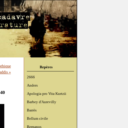
thique
Repères
addis »
2666
Anders
940
Apologia pro Vita Kurtzii
Barbey d'Aurevilly
Barrès
Bellum civile
Bernanos