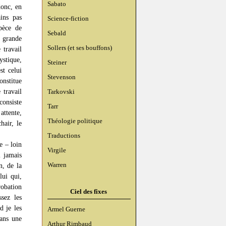
Sabato
donc, en
ins pas
Science-fiction
pèce de
Sebald
 grande
Sollers (et ses bouffons)
 travail
ystique,
Steiner
st celui
Stevenson
onstitue
 travail
Tarkovski
consiste
Tarr
attente,
Théologie politique
hair, le
Traductions
e – loin
Virgile
l jamais
Warren
n, de la
lui qui,
robation
Ciel des fixes
sez les
d je les
Armel Guerne
dans une
Arthur Rimbaud