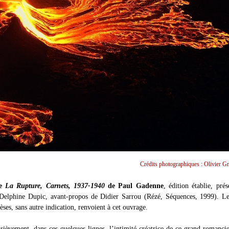
Crédits photographiques : Olivier G
de
La Rupture, Carnets, 1937-1940
de Paul Gadenne
, édition établie, prés
Delphine Dupic, avant-propos de Didier Sarrou (Rézé, Séquences, 1999). Le
èses, sans autre indication, renvoient à cet ouvrage.
brièvement, dans ces quelques lignes, l’intimité créatrice de ce grand romancie