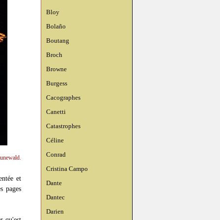
Bloy
Bolaño
Boutang
Broch
Browne
Burgess
Cacographes
Canetti
Catastrophes
Céline
Conrad
runewald.
Cristina Campo
entée et
Dante
s pages
Dantec
Darien
r qu'est