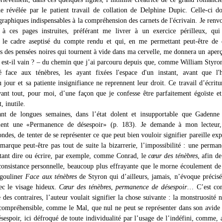
 révélée par le patient travail de collation de Delphine Dupic. Celle-ci d
graphiques indispensables à la compréhension des carnets de l'écrivain. Je renv
 à ces pages instruites, préférant me livrer à un exercice périlleux, qui
 le cadre aseptisé du compte rendu et qui, en me permettant peut-être de 
s des pensées noires qui tournent à vide dans ma cervelle, me donnera un aperç
 ?, est-il vain ? – du chemin que j’ai parcouru depuis que, comme William Styro
é face aux ténèbres, les ayant fixées l'espace d'un instant, avant que l'
 jour et sa patiente insignifiance ne reprennent leur droit. Ce travail d’écritur
vant tout, pour moi, d’une façon que je confesse être parfaitement égoïste 
 inutile.
ant de longues semaines, dans l’état dolent et insupportable que Gadenne 
ent une «Permanence de désespoir» (p. 183). Je demande à mon lecteur,
ndes, de tenter de se représenter ce que peut bien vouloir signifier pareille exp
emarque peut-être pas tout de suite la bizarrerie, l’impossibilité : une perma
utant dire ou écrire, par exemple, comme Conrad, le
cœur des ténèbres
, afin d
onsistance personnelle, beaucoup plus effrayante que le morne écoulement de 
égouliner
Face aux ténèbres
de Styron qui d’ailleurs, jamais, n’évoque précis
ec le visage hideux.
Cœur des ténèbres
,
permanence de désespoir
… C’est co
e des contraires, l’auteur voulait signifier la chose suivante : la monstruosité n
compréhensible, comme le Mal, que nul ne peut se représenter dans son avide
espoir, ici défroqué de toute individualité par l’usage de l’indéfini, comme, a