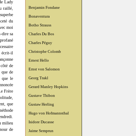
 de Lady
Benjamin Fondane
 raillé,
superbe
Bonaventura
nceté du
Botho Strauss
avec moi
-dire sa
Charles Du Bos
 profané
Charles Péguy
cessaire
Christophe Colomb
écrit-il
rançonne
Ernest Hello
 côté de
Ernst von Salomon
t que de
Georg Trakl
t que le
annoncée
Gerard Manley Hopkins
Le Frère
Gustave Thibon
olitude,
ent, que
Gustaw Herling
 méthode
Hugo von Hofmannsthal
endredi.
Isidore Ducasse
au milieu
amour de
Jaime Semprun