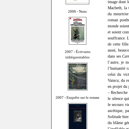
image dont le
Macbeth, la t
2006 - Nunc
du meurtrie
roman posthu
monde soient
et soient con
souffrance. 
de cette fill
aussi, beauc
2007 - Écrivains
dans ses
Car
infréquentables
l’autre, je 
l’humanité r
celui du vic
Vaincu; du r
en projet du
– Recherche d
2007 - Enquête sur le roman
le silence q
le secours v
ascétique, p
Solitude hier
du blâme gén
l’ineffable e