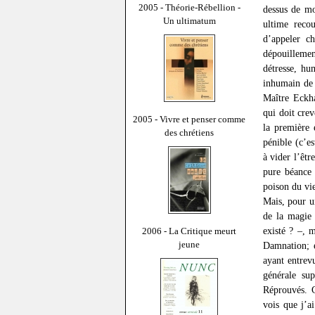
2005 - Théorie-Rébellion -
dessus de mo
Un ultimatum
ultime reco
d’appeler c
dépouilleme
détresse, hu
inhumain de 
Maître Eckh
qui doit crev
2005 - Vivre et penser comme
la première 
des chrétiens
pénible (c’e
à vider l’êtr
pure béance 
poison du vi
Mais, pour u
de la magie 
existé ? –, 
2006 - La Critique meurt
jeune
Damnation; et
ayant entrev
générale su
Réprouvés. C
vois que j’a