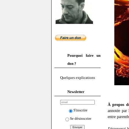
Pourquoi faire un
don ?
Quelques explications
Newsletter
À propos 
S'inscrire
annotée par 
entre parenth
Se désinscrire
J'évoquerai 