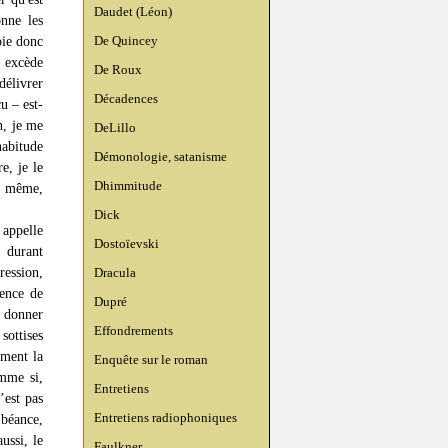
Daudet (Léon)
onne les
De Quincey
oie donc
 excède
De Roux
délivrer
Décadences
u – est-
n, je me
DeLillo
habitude
Démonologie, satanisme
e, je le
Dhimmitude
et même,
Dick
appelle
Dostoïevski
 durant
ression,
Dracula
nence de
Dupré
e donner
Effondrements
sottises
ément la
Enquête sur le roman
mme si,
Entretiens
’est pas
Entretiens radiophoniques
 béance,
ussi, le
Faulkner