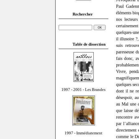
Paul Gadenne
éléments bio
Rechercher
nos lecteurs
certainement
quelques-une
il illusoire
Table de dissection
suis retrouv
paresseuse du
fais donc, a
probablement,
Vivre, pend
magnifiquem
quelques seco
1997 - 2001 - Les Brandes
dont il ne r
désespoir, a
au Mal une c
que laisse d
rencontre av
par l’allianc
directement 
1997 - Immédiatement
comme le Dés