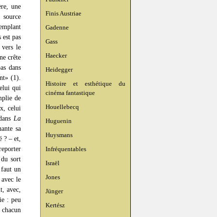
ère, une
Finis Austriae
 source
templant
Gadenne
 est pas
Gass
 vers le
Haecker
ne crête
pas dans
Heidegger
nt» (1).
Histoire et esthétique du
elui qui
cinéma fantastique
mplie de
Houellebecq
x, celui
 dans
La
Huguenin
hante sa
Huysmans
 ? – et,
reporter
Infréquentables
 du sort
Israël
 faut un
Jones
 avec le
t, avec,
Jünger
ie : peu
Kertész
; chacun