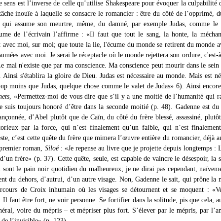
 sens est l’inverse de celle qu’utilise Shakespeare pour évoquer la culpabilité
âche inouïe à laquelle se consacre le romancier : être du côté de l’opprimé, du
r qui assume son meurtre, même, du damné, par exemple Judas, comme le 
me de l’écrivain l’affirme : «Il faut que tout le sang, la honte, la mécha
 avec moi, sur moi; que toute la lie, l'écume du monde se retirent du monde 
sumées avec moi. Je serai le réceptacle où le monde rejettera son ordure, c'est-à
Le mal n'existe que par ma conscience. Ma conscience peut mourir dans le sein
e. Ainsi s'établira la gloire de Dieu. Judas est nécessaire au monde. Mais est né
oup moins que Judas, quelque chose comme le valet de Judas» 6). Ainsi encore 
nets
, «Permettez-moi de vous dire que s’il y a une moitié de l’humanité qui 
me suis toujours honoré d’être dans la seconde moitié (p. 48). Gadenne est du
ançonnée, d’Abel plutôt que de Caïn, du côté du frère blessé, assassiné, plutô
torieux par la force, qui n’est finalement qu’un faible, qui n’est finalemen
este, c’est cette quête du frère que mimera l’œuvre entière du romancier, déjà 
 premier roman,
Siloé
: «Je repense au livre que je projette depuis longtemps : 
’un frère» (p. 37). Cette quête, seule, est capable de vaincre le désespoir, la s
ui sont le pain noir quotidien du malheureux; je ne dirai pas cependant, naïvem
ient du dehors, d’autrui, d’un autre visage. Non, Gadenne le sait, qui prône la
arcours de Croix inhumain où les visages se détournent et se moquent : «V
. Il faut être fort, ne voir personne. Se fortifier dans la solitude, pis que cela, 
éral, voire du mépris – et mépriser plus fort. S’élever par le mépris, par l’
t de l’invisible» (p. 123).