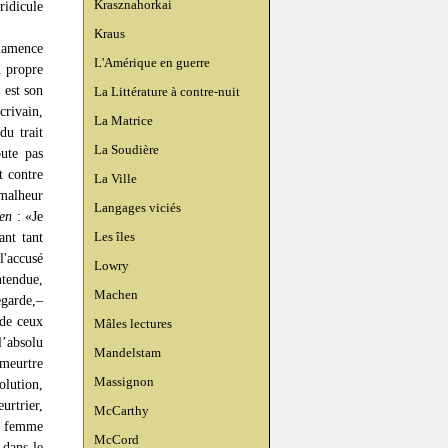
Krasznahorkai
ridicule
Kraus
Clamence
L'Amérique en guerre
n propre
 est son
La Littérature à contre-nuit
crivain,
La Matrice
du trait
La Soudière
oute pas
t contre
La Ville
 malheur
Langages viciés
gen
: «Je
Les îles
ant tant
l'accusé
Lowry
ntendue,
Machen
egarde,–
 de ceux
Mâles lectures
l’absolu
Mandelstam
 meurtre
Massignon
olution,
urtrier,
McCarthy
a femme
McCord
 dans le