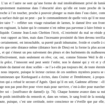
L’un et l’autre ne sont qu’une forme de mal intolérablement privé de lumi
toirement maintenue dans l’obscurité alors qu’elle est toute proche de la
proche à l’en toucher, proche à pouvoir plonger sa main dans l’eau claire, con
la surface étale qui ne peut – par le commandement de quelle voix qu’il ne nous
ire taire ? – refléter son visage ruisselant de larmes, le damné lève son front
t en rugissant, la haine qui le consume n’est même pas parvenue à faire frémir u
liquide. Comme Jean-Louis Chrétien l'écrit, «L'extrémité du mal ne réside 
e tout rapport au bien, mais dans l'incessante proximité du bien devenu terrifia
certainement, est intouchable, sa pureté paraît inhumaine, froide et cruelle à c
ris que cette distance même (distance hors de Dieu) est la forme la plus acco
e, et qui s’émeut un peu naïvement des pleurs et des hurlements du malheureu
effectivement, mais seulement en rêve; car, oui, comme Simone Weil le dit
 la grâce
, l’innocent seul peut sentir l’enfer, non le damné qui y vit et y c
tinée du damné est donc scellée – ne l’a-t-elle pas toujours été, de toute éternité
u nous importe, puisque le lecteur curieux de ces sombres mystères pourra se 
lumineuses que Kierkegaard a écrites, dans
Crainte et Tremblement
, à propos
iton qui a refusé le secours d’Agnès. Quoi qu’il en soit, Gadenne affirme : «Il
ge non pas peut-être pour vivre mais pour survivre, c’est-à-dire pour marcher
ière soi – [souffrance de damné]» (p. 74). Chaque homme avance dans sa nui
 le poids intolérable du remords et, dans ses veines, le sang froid de la nostalg
aute, puisque, c’est une certitude, notre conscience ne s’éveille que par elle