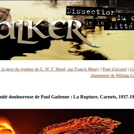
t la mort du système de G. W. F. Hegel, par Francis Moury
|
Page d'accueil
|
Go
charpentier de William G
imité douloureuse de Paul Gadenne : La Rupture, Carnets, 1937-1