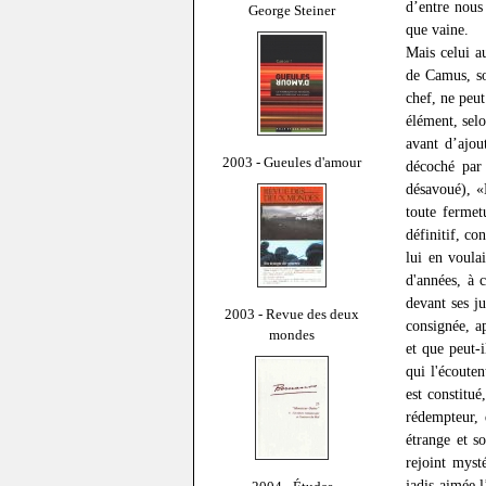
d’entre nous 
George Steiner
que vaine.
Mais celui a
de Camus, so
chef, ne peut
élément, selo
avant d’ajou
2003 - Gueules d'amour
décoché par 
désavoué), «
toute fermet
définitif, c
lui en voula
d'années, à 
devant ses ju
2003 - Revue des deux
consignée, a
mondes
et que peut-
qui l'écouten
est constitu
rédempteur, 
étrange et s
rejoint mys
jadis aimée 