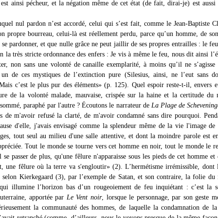
est ainsi pécheur, et la négation même de cet état (de fait, dirai-je) est aussi 
uquel nul pardon n’est accordé, celui qui s’est fait, comme le Jean-Baptiste 
n propre bourreau, celui-là est réellement perdu, parce qu’un homme, de so
 se pardonner, et que nulle grâce ne peut jaillir de ses propres entrailles : le feu
n la très stricte ordonnance des enfers : Je vis à même le feu, nous dit ainsi l’é
ter, non sans une volonté de canaille exemplarité, à moins qu’il ne s’agisse 
un de ces mystiques de l’extinction pure (Silesius, ainsi, ne l’eut sans d
Mais c’est le plus pur des éléments» (p. 125). Quel espoir reste-t-il, envers e
ure de la volonté malade, mauvaise, crispée sur la haine et la certitude du
onsommé, paraphé par l'autre ? Écoutons le narrateur de
La Plage de Schevenin
is de m'avoir refusé la clarté, de m'avoir condamné sans dire pourquoi. Pend
cause d'elle, j'avais envisagé comme la splendeur même de la vie l'image de 
ges, tout seul au milieu d'une salle attentive, et dont la moindre parole est e
ppréciée. Tout le monde se tourne vers cet homme en noir, tout le monde le r
il se passer de plus, qu'une fêlure n'apparaisse sous les pieds de cet homme et
t, une fêlure où la terre va s'engloutir» (2). L’hermétisme irrémissible, dont 
é, selon Kierkegaard (3), par l’exemple de Satan, et son contraire, la folie du
qui illumine l’horizon bas d’un rougeoiement de feu inquiétant : c’est la s
outerraine, apportée par
Le Vent noir
, lorsque le personnage, par son geste me
térieusement la communauté des hommes, de laquelle la condamnation de l
l’avait retranché (comme, d’ailleurs, nous le voyons presque de la même façon