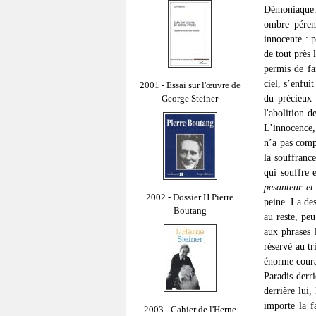
Démoniaque. 
ombre péremp
innocente : 
de tout près 
permis de fa
ciel, s’enfui
2001 - Essai sur l'œuvre de
du précieux 
George Steiner
l'abolition d
L’innocence, 
n’a pas comp
la souffranc
qui souffre 
pesanteur et
2002 - Dossier H Pierre
peine. La des
Boutang
au reste, pe
aux phrases 
réservé au tr
énorme coura
Paradis derr
derrière lui,
importe la f
2003 - Cahier de l'Herne