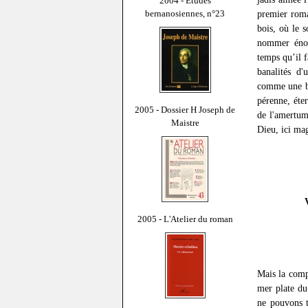
2004 - Études
bernanosiennes, n°23
premier rom
bois, où le s
nommer énoch
temps qu’il f
banalités d'
comme une bo
pérenne, éte
2005 - Dossier H Joseph de
de l'amertume
Maistre
Dieu, ici ma
2005 - L'Atelier du roman
Mais la comp
mer plate du
ne pouvons t