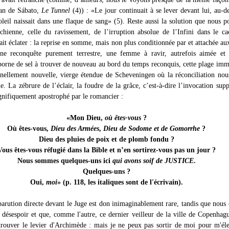
an de Sábato,
Le Tunnel
(4)) : «Le jour continuait à se lever devant lui, au-d
oleil naissait dans une flaque de sang» (5). Reste aussi la solution que nous p
ienne, celle du ravissement, de l’irruption absolue de l’Infini dans le c
ait éclater : la reprise en somme, mais non plus conditionnée par et attachée aux
une reconquête purement terrestre, une femme à ravir, autrefois aimée et 
rne de sel à trouver de nouveau au bord du temps reconquis, cette plage imm
rnellement nouvelle, vierge étendue de Scheveningen où la réconciliation nou
. La zébrure de l’éclair, la foudre de la grâce, c’est-à-dire l’invocation supp
gnifiquement apostrophé par le romancier :
«Mon Dieu,
où êtes-vous
?
Où êtes-vous,
Dieu des Armées
,
Dieu de Sodome et de Gomorrhe
?
Dieu des pluies de poix et de plomb fondu ?
Vous êtes-vous réfugié dans la Bible et n’en sortirez-vous pas un jour ?
Nous sommes quelques-uns ici
qui avons soif de JUSTICE
.
Quelques-uns ?
Oui,
moi
» (p. 118, les italiques sont de l'écrivain).
arution directe devant le Juge est don inimaginablement rare, tandis que nous 
 désespoir et que, comme l'autre, ce dernier veilleur de la ville de Copenhag
rouver le levier d'Archimède : mais je ne peux pas sortir de moi pour m'él