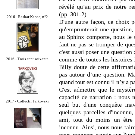
révélé qu’au prix de notre r
(pp. 301-2).
2016 - Raskar Kapac, n°2
D'une autre façon, ce choix p
qu'emprunterait une question, 
au Sphinx comporte, nous le s
faut ne pas se tromper de quest
c'est aussi poser une questio
comme de toutes les histoires i
2016 - Trois cent soixante
Billy doute de cette affirmati
pas autour d’une question. Ma
quand tout est connu il n’y a pa
C'est admettre que le mystèr
capacité de narration : nous 
2017 - Collectif Tarkovski
seul but d'une conquête in
quelques parcelles d'inconnu
ami, tout du moins un être 
inconnu. Ainsi, nous nous tair
nous pouvons savoir sur l'uni