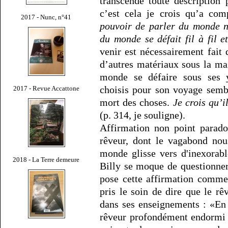
transcende toute description
c’est cela je crois qu’a com
2017 - Nunc, n°41
pouvoir de parler du monde n
du monde se défait fil à fil e
venir est nécessairement fait
d’autres matériaux sous la mai
monde se défaire sous ses 
choisis pour son voyage semb
2017 - Revue Accattone
mort des choses.
Je crois qu’i
(p. 314, je souligne).
Affirmation non point parado
rêveur, dont le vagabond nous
monde glisse vers d'inexorab
2018 - La Terre demeure
Billy se moque de questionne
pose cette affirmation comme 
pris le soin de dire que le rê
dans ses enseignements : «En t
rêveur profondément endormi e