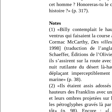
cet homme ? Honoreras-tu le c
histoire ?» (p. 317).
Notes
(1) «Billy contemplait le hau
ventrus qui faisaient la course 
Cormac McCarthy,
Des ville
1998] (traduction de l’angl
Schaeffer, Éditions de l’Olivie
ils s’assirent sur la route ave
nuit rutilante du désert là-h
déplaçant imperceptiblemen
marine» (p. 38).
(2) «Ils étaient assis adossé
hauteurs des Franklins avec un
et leurs ombres projetées sur 
les pétroglyphes gravés là par
tôt» (p. 98). Encore : «[