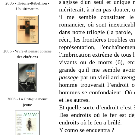
s'agisse d'un seul et unique
2005 - Théorie-Rébellion -
mériterait, à n'en pas douter, u
Un ultimatum
il me semble constituer l
romancier, où sont inextrica
dans notre trilogie (la parole
récit, les frontières troubles en
représentation, l'enchaînem
2005 - Vivre et penser comme
l'imbrication extrême de tous l
des chrétiens
vivants ou de morts (6), etc
grande qu'il me semble avoi
passage
par un vieillard aveugl
homme trouverait l’endroit o
hommes se confondaient. Où o
et les autres.
2006 - La Critique meurt
jeune
Et quelle sorte d’endroit c’est ?
Des endroits où le fer est déj
endroits où le feu a brûlé.
Y como se encuentra ?