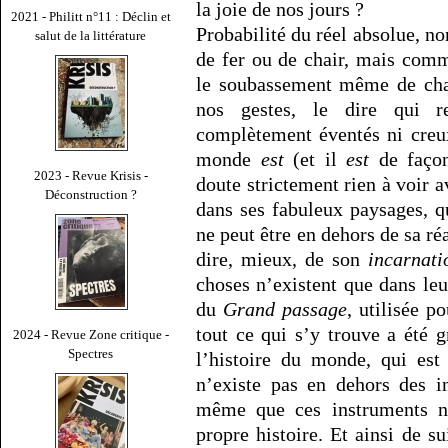
la joie de nos jours ?
2021 - Philitt n°11 : Déclin et
Probabilité du réel absolue, n
salut de la littérature
de fer ou de chair, mais comm
le soubassement même de chac
nos gestes, le dire qui 
complètement éventés ni creux
monde
est
(et il
est
de façon 
2023 - Revue Krisis -
doute strictement rien à voir 
Déconstruction ?
dans ses fabuleux paysages, qu'
ne peut être en dehors de sa réa
dire, mieux, de son
incarnati
choses n’existent que dans le
du
Grand passage
, utilisée p
tout ce qui s’y trouve a été 
2024 - Revue Zone critique -
Spectres
l’histoire du monde, qui es
n’existe pas en dehors des 
même que ces instruments ne
propre histoire. Et ainsi de sui