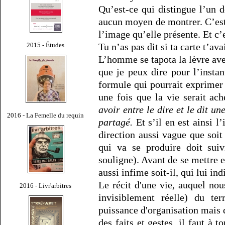
Qu’est-ce qui distingue l’un 
aucun moyen de montrer. C’est
l’image qu’elle présente. Et c’
2015 - Études
Tu n’as pas dit si ta carte t’av
L’homme se tapota la lèvre avec 
que je peux dire pour l’instan
formule qui pourrait exprimer 
une fois que la vie serait ac
avoir entre le dire et le dit 
2016 - La Femelle du requin
partagé.
Et s’il en est ainsi l
direction aussi vague que soit l
qui va se produire doit suiv
souligne). Avant de se mettre e
aussi infime soit-il, qui lui in
Le récit d'une vie, auquel nou
2016 - Livr'arbitres
invisiblement réelle) du ter
puissance d'organisation mais de
des faits et gestes, il faut à to