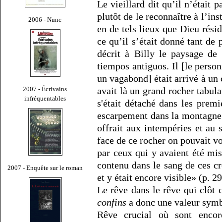
Le vieillard dit qu’il n’était 
plutôt de le reconnaître à l’inst
2006 - Nunc
en de tels lieux que Dieu résid
ce qu’il s’était donné tant de 
décrit à Billy le paysage de
tiempos antiguos. Il [le pers
un vagabond] était arrivé à un 
2007 - Écrivains
avait là un grand rocher tabulai
infréquentables
s'était détaché dans les premi
escarpement dans la montagne e
offrait aux intempéries et au s
face de ce rocher on pouvait vo
par ceux qui y avaient été mis
contenu dans le sang de ces cr
2007 - Enquête sur le roman
et y était encore visible» (p. 29
Le rêve dans le rêve qui clôt
confins
a donc une valeur symb
Rêve crucial où sont enco