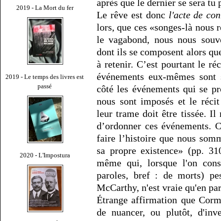
après que le dernier se sera tu 
2019 - La Mort du fer
Le rêve est donc
l'acte de co
lors, que ces «songes-là nous 
le vagabond, nous nous souv
dont ils se composent alors que 
à retenir. C’est pourtant le ré
événements eux-mêmes sont s
2019 - Le temps des livres est
passé
côté les événements qui se p
nous sont imposés et le réci
leur trame doit être tissée. Il
d’ordonner ces événements. C
faire l’histoire que nous so
sa propre existence» (pp. 310
2020 - L'Impostura
même qui, lorsque l'on consi
paroles, bref : de morts) p
McCarthy, n'est vraie qu'en pa
Étrange affirmation que Cor
de nuancer, ou plutôt, d'inve