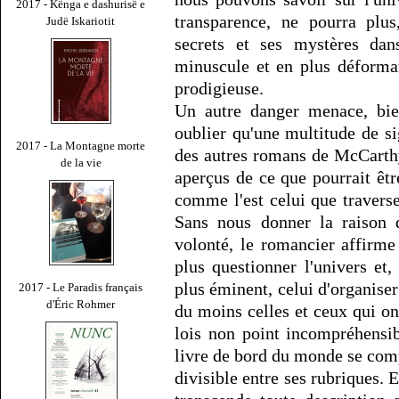
2017 - Kënga e dashurisë e
transparence, ne pourra plus
Judë Iskariotit
secrets et ses mystères dan
minuscule et en plus déforman
prodigieuse.
Un autre danger menace, bie
oublier qu'une multitude de si
2017 - La Montagne morte
des autres romans de McCarthy
de la vie
aperçus de ce que pourrait êt
comme l'est celui que travers
Sans nous donner la raison 
volonté, le romancier affirme
plus questionner l'univers et,
plus éminent, celui d'organise
2017 - Le Paradis français
d'Éric Rohmer
du moins celles et ceux qui ont
lois non point incompréhensi
livre de bord du monde se comp
divisible entre ses rubriques. E