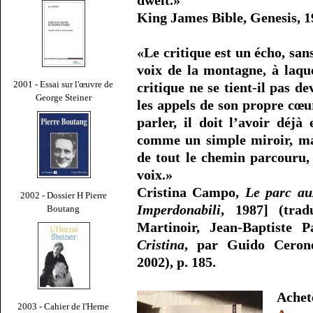
dwelt.»
King James Bible, Genesis, 19
«Le critique est un écho, sans
voix de la montagne, à laque
2001 - Essai sur l'œuvre de
critique ne se tient-il pas 
George Steiner
les appels de son propre cœ
parler, il doit l’avoir déjà
comme un simple miroir, m
de tout le chemin parcouru, 
voix.»
Cristina Campo,
Le parc au
2002 - Dossier H Pierre
Imperdonabili
, 1987] (trad
Boutang
Martinoir, Jean-Baptiste
Cristina
, par Guido Ceronet
2002), p. 185.
Ache
2003 - Cahier de l'Herne