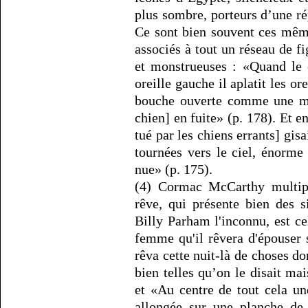
plus sombre, porteurs d’une ré
Ce sont bien souvent ces mêm
associés à tout un réseau de 
et monstrueuses : «Quand le 
oreille gauche il aplatit les ore
bouche ouverte comme une mo
chien] en fuite» (p. 178). Et 
tué par les chiens errants] gisa
tournées vers le ciel, énorme
nue» (p. 175).
(4) Cormac McCarthy multipli
rêve, qui présente bien des s
Billy Parham l'inconnu, est c
femme qu'il rêvera d'épouser 
rêva cette nuit-là de choses don
bien telles qu’on le disait mai
et «Au centre de tout cela un
allongée sur une planche de