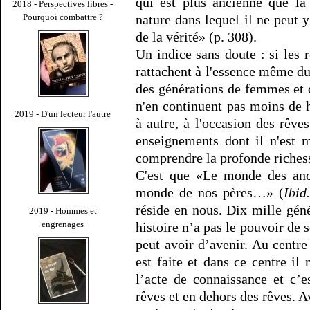
qui est plus ancienne que la
2018 - Perspectives libres -
Pourquoi combattre ?
nature dans lequel il ne peut 
de la vérité» (p. 308).
Un indice sans doute : si les r
rattachent à l'essence même d
des générations de femmes et
n'en continuent pas moins de h
2019 - D'un lecteur l'autre
à autre, à l'occasion des rêve
enseignements dont il n'est 
comprendre la profonde richess
C'est que «Le monde des an
monde de nos pères…» (
Ibid.
réside en nous. Dix mille gén
2019 - Hommes et
engrenages
histoire n’a pas le pouvoir de 
peut avoir d’avenir. Au centre 
est faite et dans ce centre i
l’acte de connaissance et c’
rêves et en dehors des rêves. 