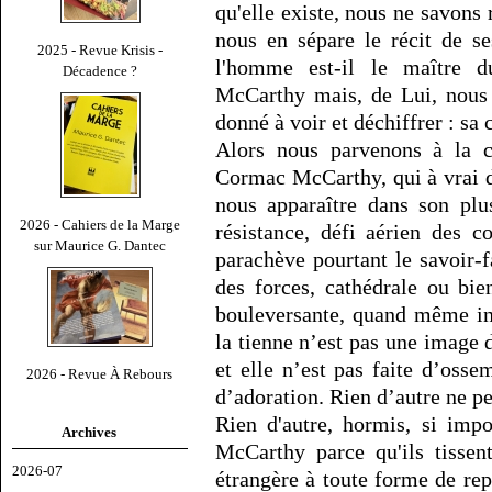
qu'elle existe, nous ne savons 
nous en sépare le récit de se
2025 - Revue Krisis -
l'homme est-il le maître d
Décadence ?
McCarthy mais, de Lui, nous 
donné à voir et déchiffrer : sa 
Alors nous parvenons à la c
Cormac McCarthy, qui à vrai di
nous apparaître dans son plu
2026 - Cahiers de la Marge
résistance, défi aérien des c
sur Maurice G. Dantec
parachève pourtant le savoir-f
des forces, cathédrale ou bien
bouleversante, quand même ina
la tienne n’est pas une image
et elle n’est pas faite d’os
2026 - Revue À Rebours
d’adoration. Rien d’autre ne pe
Rien d'autre, hormis, si imp
Archives
McCarthy parce qu'ils tissen
2026-07
étrangère à toute forme de rep