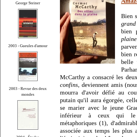
Amaz
George Steiner
Bien 
grand
bien 
plaine
parven
2003 - Gueules d'amour
bien r
belle
Parha
McCarthy a consacré les deu
confins
, deviennent amis (nou
2003 - Revue des deux
mourra d'avoir défié au co
mondes
putain qu'il aura égorgée, cel
se marier avec le jeune Gr
inférieur à ceux qui le 
métaphoriques (1), d'admirabl
associée aux temps les plus