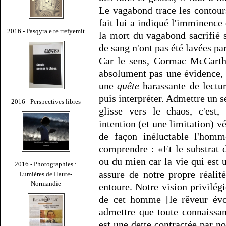
Le vagabond trace les contours
fait lui a indiqué l'imminence
2016 - Pasqyra e te rrefyemit
la mort du vagabond sacrifié s
de sang n'ont pas été lavées pa
Car le sens, Cormac McCarthy
absolument pas une évidence, 
une
quête
harassante de lecture
puis interpréter. Admettre un s
2016 - Perspectives libres
glisse vers le chaos, c'est,
intention (et une limitation) 
de façon inéluctable l'homm
comprendre : «Et le substrat d
ou du mien car la vie qui est 
2016 - Photographies :
assure de notre propre réalit
Lumières de Haute-
Normandie
entoure. Notre vision privilégi
de cet homme [le rêveur évo
admettre que toute connaissa
est une dette contractée par 