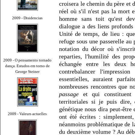
croisera le chemin du père et de
réel où s'il n'est pas la mort
homme sans toit qu'est deve
2009 - Disidencias
dialogue a des liens profonds
Unité de temps, de lieu : qu
refuge sous une passerelle au p
notation du décor où s'inscri
reparties, l'humilité des pro
2009 - O pensamento tornado
échangée entre les deux 
dança. Estudos em torno de
contrebalancer l'impressio
George Steiner
essentielles, auraient parfa
nombreuses rencontres que n
passage
et qui constituent 
territoriales si je puis dire
génétique nous dira peut-être
2009 - Valeurs actuelles
ont été écrites : simplement
néanmoins problématique de la
du deuxième volume ? Au début