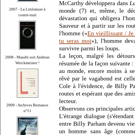
McCarthy développera dans
L
2007 - La Littérature à
monde (7) et, même, le déc
contre-nuit
dévastation qui obligera l'ho
Sauveur et à partir sur les rou
l'homme («
En vieillissant / Je
tu seras moi
»), l'homme devan
survivre parmi les loups.
La leçon, malgré les détours
2008 - Maudit soit Andreas
résumée de la façon suivante :
Werckmeister !
au monde, encore moins à ses
rêvé par le vagabond est cel
Cole à l'évidence, de Billy P
routes et espérant que des amis
lecteur.
2009 - Archives Bernanos
Observons ces principales artic
n°11
L'étrange dialogue (s'étendan
entre Billy Parham devenu vi
un homme sans âge (comme 