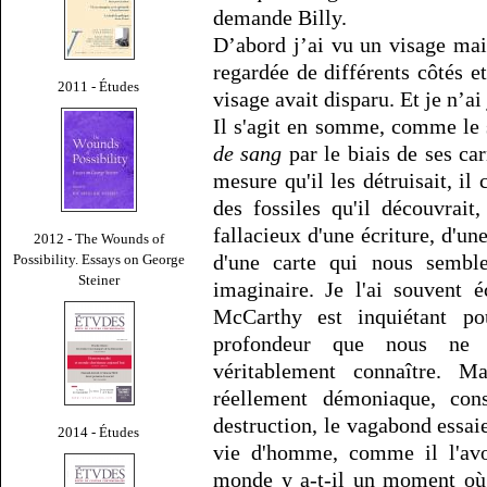
demande Billy.
D’abord j’ai vu un visage mais 
regardée de différents côtés 
2011 - Études
visage avait disparu. Et je n’ai
Il s'agit en somme, comme le 
de sang
par le biais de ses car
mesure qu'il les détruisait, il
des fossiles qu'il découvrait
fallacieux d'une écriture, d'u
2012 - The Wounds of
d'une carte qui nous semble
Possibility. Essays on George
Steiner
imaginaire. Je l'ai souvent 
McCarthy est inquiétant po
profondeur que nous ne 
véritablement connaître. 
réellement démoniaque, cons
destruction, le vagabond essa
2014 - Études
vie d'homme, comme il l'avo
monde y a-t-il un moment où 