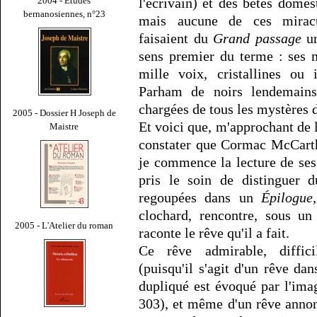
2004 - Études
l'écrivain) et des bêtes dome
bernanosiennes, n°23
mais aucune de ces miracul
faisaient du
Grand passage
un
sens premier du terme : ses 
mille voix, cristallines ou
Parham de noirs lendemains, 
chargées de tous les mystères
2005 - Dossier H Joseph de
Et voici que, m'approchant de 
Maistre
constater que Cormac McCarthy
je commence la lecture de ses 
pris le soin de distinguer 
regoupées dans un
Épilogue
clochard, rencontre, sous un
2005 - L'Atelier du roman
raconte le rêve qu'il a fait.
Ce rêve admirable, diffic
(puisqu'il s'agit d'un rêve da
dupliqué est évoqué par l'imag
303), et même d'un rêve annon