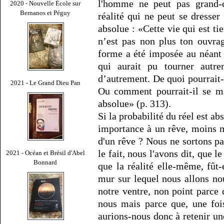
l'homme ne peut pas grand-
2020 - Nouvelle École sur
Bernanos et Péguy
réalité qui ne peut se dresser
absolue : «Cette vie qui est ti
n’est pas non plus ton ouvrag
forme a été imposée au néant 
qui aurait pu tourner autr
d’autrement. De quoi pourrait-i
2021 - Le Grand Dieu Pan
Ou comment pourrait-il se ma
absolue» (p. 313).
Si la probabilité du réel est a
importance à un rêve, moins 
d'un rêve ? Nous ne sortons pas
le fait, nous l'avons dit, que l
2021 - Océan et Brésil d'Abel
Bonnard
que la réalité elle-même, fût-
mur sur lequel nous allons no
notre ventre, non point parce q
nous mais parce que, une foi
aurions-nous donc à retenir une