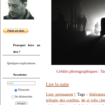
Pourquoi faire un
don ?
Quelques explications
Crédits photographiques : Ta
Newsletter
Lire la suite
S'inscrire
Lien permanent
| Tags :
littératur
Se désinscrire
trilogie des confins
,
de si jolis c