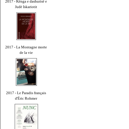
2017 - Kënga e dashurisë e
Judë Iskariotit
2017 - La Montagne morte
de la vie
2017 - Le Paradis français
d'Éric Rohmer