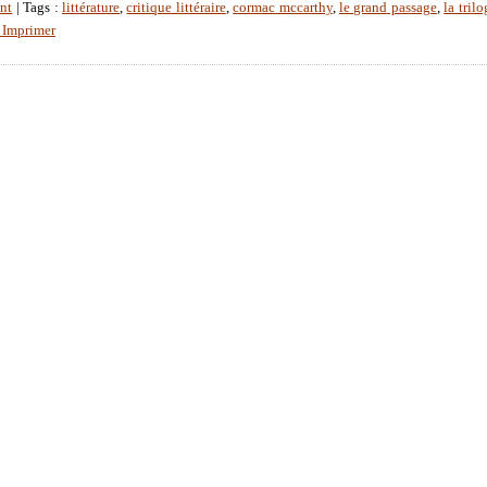
nt
| Tags :
littérature
,
critique littéraire
,
cormac mccarthy
,
le grand passage
,
la tril
Imprimer