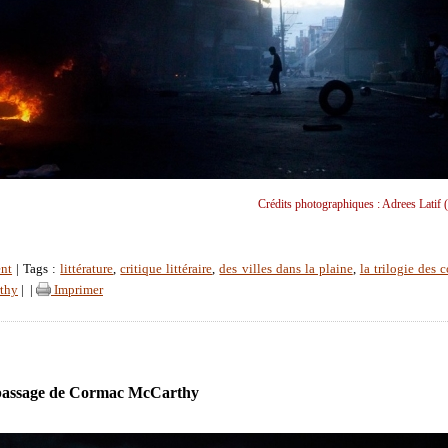
Crédits photographiques : Adrees Latif 
nt
| Tags :
littérature
,
critique littéraire
,
des villes dans la plaine
,
la trilogie des 
thy
|
|
Imprimer
passage de Cormac McCarthy