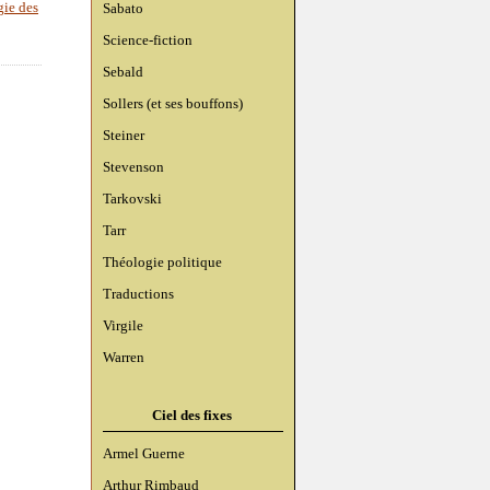
Sabato
ogie des
Science-fiction
Sebald
Sollers (et ses bouffons)
Steiner
Stevenson
Tarkovski
Tarr
Théologie politique
Traductions
Virgile
Warren
Ciel des fixes
Armel Guerne
Arthur Rimbaud