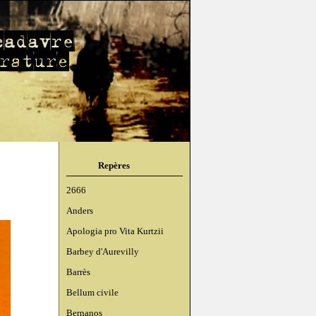
Repères
2666
Anders
Apologia pro Vita Kurtzii
Barbey d'Aurevilly
Barrès
Bellum civile
Bernanos