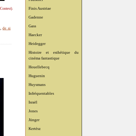
Finis Austriae
Contest).
Gadenne
Gass
s
,
de si
Haecker
Heidegger
Histoire et esthétique du
cinéma fantastique
Houellebecq
Huguenin
Huysmans
Infréquentables
Israël
Jones
Jünger
Kertész