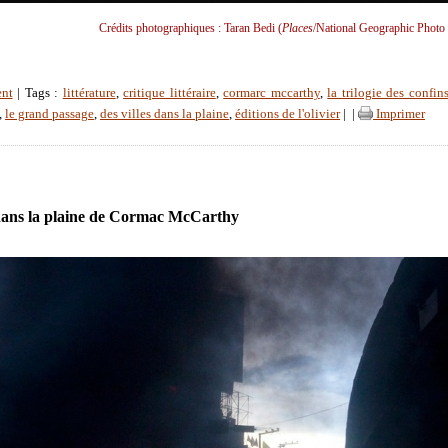
Crédits photographiques : Taran Bedi (
Places
/National Geographic Photo 
ent
| Tags :
littérature
,
critique littéraire
,
cormarc mccarthy
,
la trilogie des confin
,
le grand passage
,
des villes dans la plaine
,
éditions de l'olivier
|
|
Imprimer
 dans la plaine de Cormac McCarthy