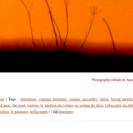
Photographie (détail) de Juan
ent
| Tags :
littérature
,
critique littéraire
,
cormac mccarthy
,
suttre
,
blood meridi
old men
,
the road
,
repères
,
le gardien du verger
,
un enfant de dieu
,
l'obscurité du de
onfins
,
le passager
,
stella maris
|
|
Imprimer