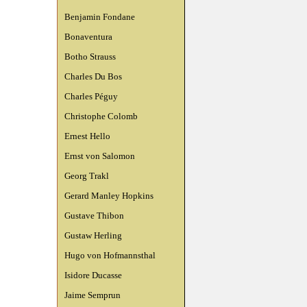
Benjamin Fondane
Bonaventura
Botho Strauss
Charles Du Bos
Charles Péguy
Christophe Colomb
Ernest Hello
Ernst von Salomon
Georg Trakl
Gerard Manley Hopkins
Gustave Thibon
Gustaw Herling
Hugo von Hofmannsthal
Isidore Ducasse
Jaime Semprun