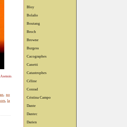
Bloy
Bolaño
Boutang
Broch
Browne
Burgess
Cacographes
Canetti
Catastrophes
 Asensio.
Céline
Conrad
an
,
no
Cristina Campo
hors
,
la
Dante
Dantec
Darien