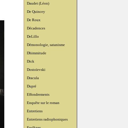
Daudet (Léon)
De Quincey
De Roux
Décadences
DeLillo
Démonologie, satanisme
Dhimmitude
Dick
Dostoïevski
Dracula
Dupré
Effondrements
Enquête sur le roman
Entretiens
Entretiens radiophoniques
Faulkner