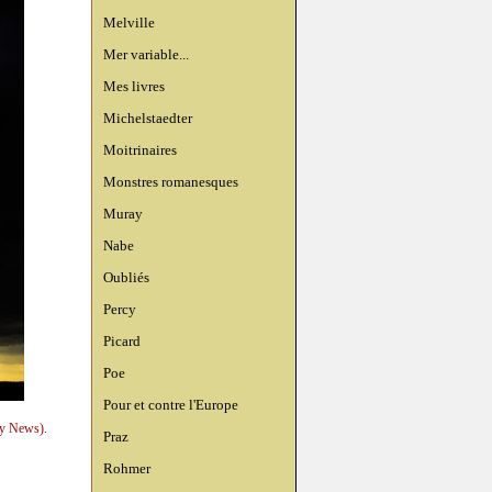
Melville
Mer variable...
Mes livres
Michelstaedter
Moitrinaires
Monstres romanesques
Muray
Nabe
Oubliés
Percy
Picard
Poe
Pour et contre l'Europe
ly News).
Praz
Rohmer