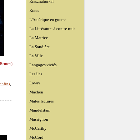
Krasznahorkai
Kraus
L'Amérique en guerre
La Littérature à contre-nuit
La Matrice
La Soudière
La Ville
(Reuters).
Langages viciés
Les îles
Lowry
confins
,
Machen
Mâles lectures
Mandelstam
Massignon
McCarthy
McCord