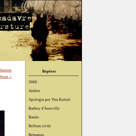
 Damien
Repères
lman »
2666
Anders
Apologia pro Vita Kurtzii
Barbey d'Aurevilly
Barrès
Bellum civile
Bernanos