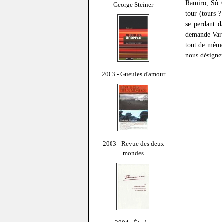
Ramiro, Sô C
George Steiner
tour (tours 
se perdant d
demande Varga
tout de même
nous désigner
2003 - Gueules d'amour
2003 - Revue des deux
mondes