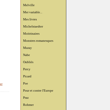
Melville
Mer variable...
Mes livres
Michelstaedter
Moitrinaires
Monstres romanesques
Muray
Nabe
Oubliés
Percy
Picard
Poe
er
Pour et contre l'Europe
Praz
Rohmer