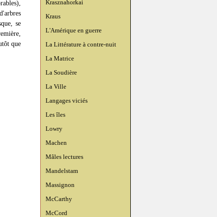
Krasznahorkai
rables),
d'arbres
Kraus
sque, se
L'Amérique en guerre
remière,
utôt que
La Littérature à contre-nuit
La Matrice
La Soudière
La Ville
Langages viciés
Les îles
Lowry
Machen
Mâles lectures
Mandelstam
Massignon
McCarthy
McCord