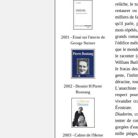
relâche, le n
restaurer ou
milliers de 
qu'il parle,
mots répétés,
grands roman
2001 - Essai sur l'œuvre de
l'édifice mél
George Steiner
que le monde 
le raconter 
William Butl
le fracas des
geste, l'inf
déracine, tou
2002 - Dossier H Pierre
L'anarchiste
Boutang
respect pou
vivandier cr
Érostrate.
Diadorim
, c
tenter de c
gorgées d'eau
mille pièges
2003 - Cahier de l'Herne