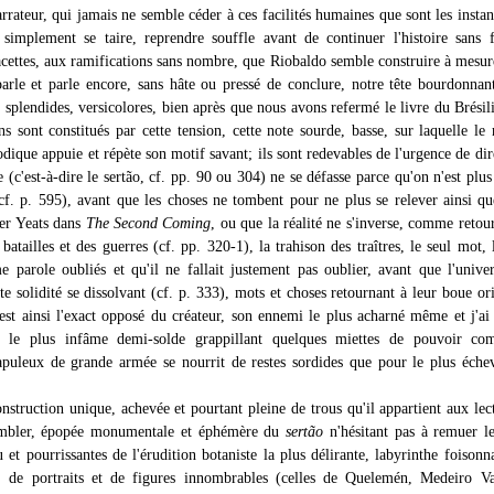
arrateur, qui jamais ne semble céder à ces facilités humaines que sont les instan
 simplement se taire, reprendre souffle avant de continuer l'histoire sans 
facettes, aux ramifications sans nombre, que Riobaldo semble construire à mes
 parle et parle encore, sans hâte ou pressé de conclure, notre tête bourdonnan
 splendides, versicolores, bien après que nous avons refermé le livre du Brésil
s sont constitués par cette tension, cette note sourde, basse, sur laquelle le 
odique appuie et répète son motif savant; ils sont redevables de l'urgence de dir
(c'est-à-dire le sertão, cf. pp. 90 ou 304) ne se défasse parce qu'on n'est plus
(cf. p. 595), avant que les choses ne tombent pour ne plus se relever ainsi que
er Yeats dans
The Second Coming
, ou que la réalité ne s'inverse, comme retou
 batailles et des guerres (cf. pp. 320-1), la trahison des traîtres, le seul mot, 
ime parole oubliés et qu'il ne fallait justement pas oublier, avant que l'unive
te solidité se dissolvant (cf. p. 333), mots et choses retournant à leur boue ori
 est ainsi l'exact opposé du créateur, son ennemi le plus acharné même et j'ai
r le plus infâme demi-solde grappillant quelques miettes de pouvoir c
apuleux de grande armée se nourrit de restes sordides que pour le plus éche
onstruction unique, achevée et pourtant pleine de trous qu'il appartient aux lec
ombler, épopée monumentale et éphémère du
sertão
n'hésitant pas à remuer le
 et pourrissantes de l'érudition botaniste la plus délirante, labyrinthe foisonn
, de portraits et de figures innombrables (celles de Quelemén, Medeiro Va