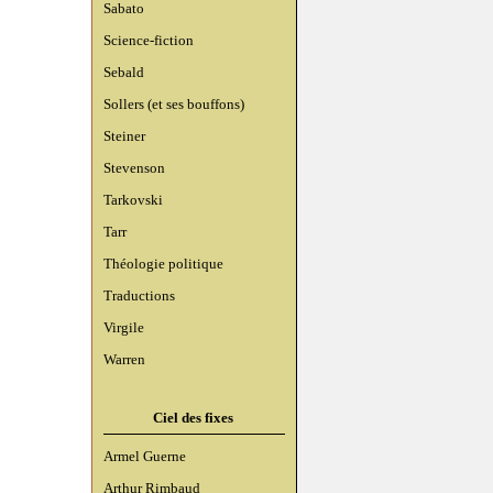
Sabato
Science-fiction
Sebald
Sollers (et ses bouffons)
Steiner
Stevenson
Tarkovski
Tarr
Théologie politique
Traductions
Virgile
Warren
Ciel des fixes
Armel Guerne
Arthur Rimbaud