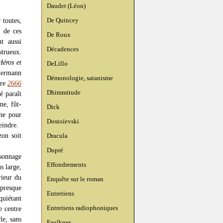
Daudet (Léon)
De Quincey
 toutes,
 de ces
De Roux
t aussi
Décadences
strueux.
Héros et
DeLillo
ermann
Démonologie, satanisme
ore
2666
Dhimmitude
é paraît
me, fût-
Dick
nne pour
Dostoïevski
eindre.
zon soit
Dracula
Dupré
rsonnage
Effondrements
s large,
rieur du
Enquête sur le roman
 presque
Entretiens
uiétant
Entretiens radiophoniques
e centre
le, sans
Faulkner