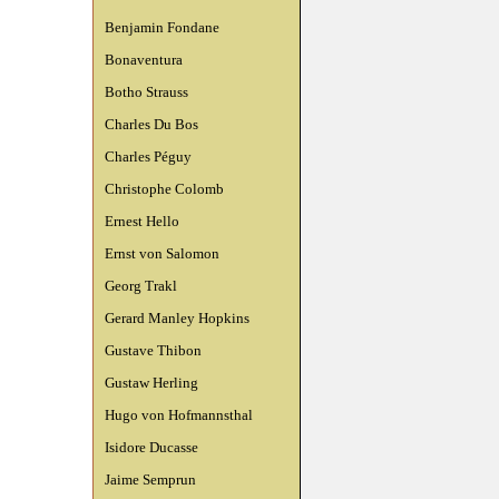
Benjamin Fondane
Bonaventura
Botho Strauss
Charles Du Bos
Charles Péguy
Christophe Colomb
Ernest Hello
Ernst von Salomon
Georg Trakl
Gerard Manley Hopkins
Gustave Thibon
Gustaw Herling
Hugo von Hofmannsthal
Isidore Ducasse
Jaime Semprun