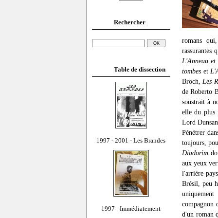
Rechercher
romans qui,
rassurantes 
L'Anneau et 
Table de dissection
tombes
et
L'
Broch,
Les R
de Roberto 
soustrait à n
elle du plus
Lord Dunsany 
Pénétrer dan
1997 - 2001 - Les Brandes
toujours, pou
Diadorim
don
aux yeux ver
l'arrière-pa
Brésil, peu h
uniquement 
compagnon du
1997 - Immédiatement
d'un roman qu