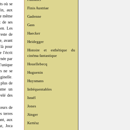
ts où se
Finis Austriae
fin, aux
ure même
Gadenne
t de ses
Gass
ien. Les
Haecker
reste de
e, avant
Heidegger
 là pour
Histoire et esthétique du
 l'écrit
cinéma fantastique
rnée par
Houellebecq
l'unique
rs ne se
Huguenin
ginelle.
Huysmans
 plus de
omme un
Infréquentables
velé des
Israël
Jones
teurs de
s terres
Jünger
ant, aux
Kertész
z, Joca