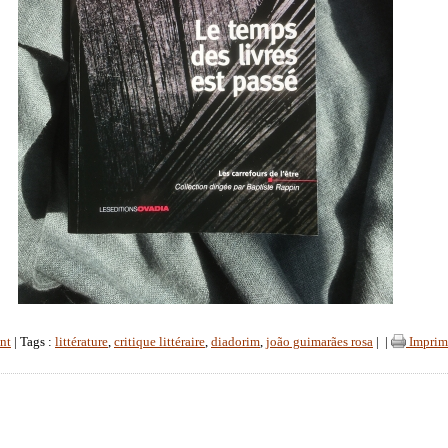
nt
| Tags :
littérature
,
critique littéraire
,
diadorim
,
joão guimarães rosa
|
|
Imprim