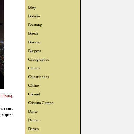
Bloy
Bolaño
Boutang
Broch
Browne
Burgess
Cacographes
Canetti
Catastrophes
Céline
Conrad
P Photo).
Cristina Campo
is tout.
Dante
lus que:
Dantec
Darien