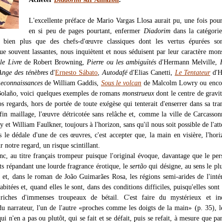
L'excellente préface de Mario Vargas Llosa aurait pu, une fois pour
en si peu de pages pourtant, enfermer
Diadorim
dans la catégorie
 bien plus que des chefs-d'œuvre classiques dont les vertus épurées son
que souvent lassantes, nous inquiètent et nous séduisent par leur caractère mon
le Livre
de Robert Browning,
Pierre ou les ambiguïtés
d'Hermann Melville,
Ange des ténèbres
d'
Ernesto Sábato
,
Autodafé
d'Elias Canetti,
Le Tentateur
d'H
econnaissances
de William Gaddis,
Sous le volcan
de Malcolm Lowry ou enc
Bolaño, voici quelques exemples de romans
monstrueux
dont le centre de gravit
os regards, hors de portée de toute exégèse qui tenterait d'enserrer dans sa tra
 fin maillage, l'œuvre détricotée sans relâche et, comme la ville de Carcasso
et William Faulkner, toujours à l'horizon, sans qu'il nous soit possible de l'att
s le dédale d'une de ces œuvres, c'est accepter que, la main en visière, l'hori
r notre regard, un risque scintillant.
c, au titre français trompeur puisque l'original évoque, davantage que le pe
ts répandant une lourde fragrance érotique, le
sertão
qui désigne, au sens le plu
ys et, dans le roman de João Guimarães Rosa, les régions semi-arides de l'inté
abitées et, quand elles le sont, dans des conditions difficiles, puisqu'elles sont
riches d'immenses troupeaux de bétail. C'est faire du mystérieux et inq
 narrateur, l'un de l'autre «proches comme les doigts de la main» (p. 35), l
i n'en a pas ou plutôt, qui se fait et se défait, puis se refait, à mesure que par