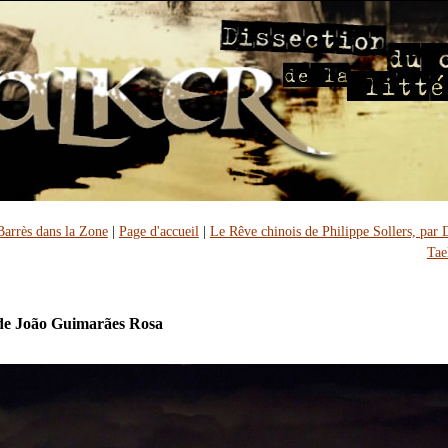
Barrès dans la Zone
|
Page d'accueil
|
Le Rêve chinois de Philippe Sollers, par
Tae
de João Guimarães Rosa