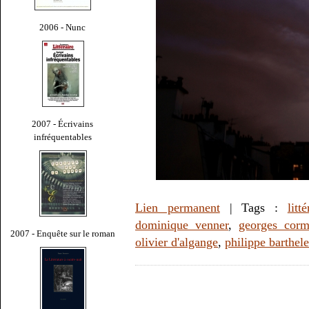
2006 - Nunc
2007 - Écrivains
infréquentables
Lien permanent
| Tags :
litt
dominique venner
,
georges cor
2007 - Enquête sur le roman
olivier d'algange
,
philippe barthele