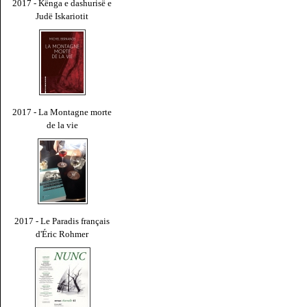
2017 - Kënga e dashurisë e
Judë Iskariotit
2017 - La Montagne morte
de la vie
2017 - Le Paradis français
d'Éric Rohmer