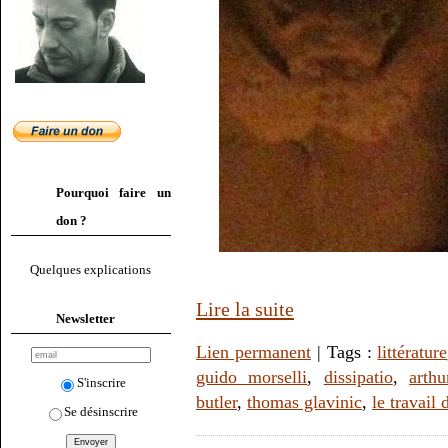
Pourquoi faire un
don ?
Quelques explications
Lire la suite
Newsletter
Lien permanent
| Tags :
littérature
guido morselli
,
dissipatio
,
arth
S'inscrire
butler
,
thomas glavinic
,
le travail 
Se désinscrire