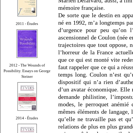
Marien Defalvard, aussi, a fin
mémoire française.
De sorte que le destin en app
né en 1992, m’a longtemps pa
2011 - Études
d’urgence pour peu qu’on l
ascensionnel de Coulon (née e
trajectoires que tout oppose, 
l’horreur de la France actuell
que ce qui est monté vite rede
2012 - The Wounds of
faut rappeler que ce qui a réus
Possibility. Essays on George
temps long. Coulon n’est qu’u
Steiner
dispositif qui n’a rien d’authe
d’un avatar économique. Elle n
demande philistine, l’impost
modes, le perroquet anémié q
mêmes éléments de langage, l
2014 - Études
qu’elle ne travaille pas et qu
relations de plus en plus grande