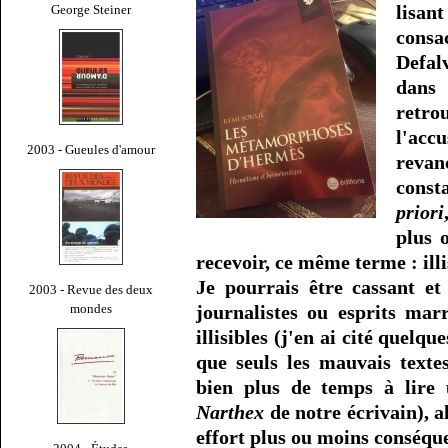
lisan
George Steiner
cons
Defal
dans
retro
l'acc
2003 - Gueules d'amour
revan
const
priori
plus 
recevoir, ce même terme : illi
Je pourrais être cassant et 
2003 - Revue des deux
mondes
journalistes ou esprits marr
illisibles (j'en ai cité quelq
que seuls les mauvais textes
bien plus de temps à lire
Narthex
de notre écrivain), a
effort plus ou moins conséque