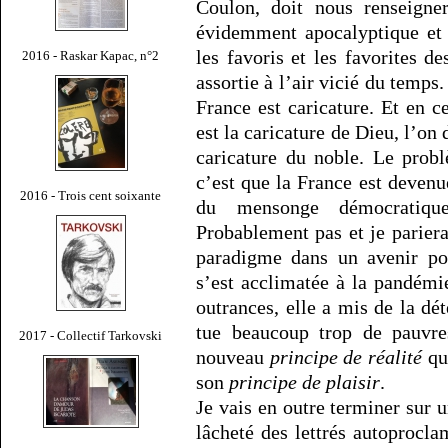
Coulon, doit nous renseigne
évidemment apocalyptique et 
les favoris et les favorites d
2016 - Raskar Kapac, n°2
assortie à l’air vicié du temps
France est caricature. Et en 
est la caricature de Dieu, l’on 
caricature du noble. Le prob
c’est que la France est devenu
2016 - Trois cent soixante
du mensonge démocratique
Probablement pas et je parie
paradigme dans un avenir poi
s’est acclimatée à la pandémie
outrances, elle a mis de la dé
tue beaucoup trop de pauvres
2017 - Collectif Tarkovski
nouveau
principe de réalité
qui
son
principe de plaisir
.
Je vais en outre terminer sur 
lâcheté des lettrés autoproclam