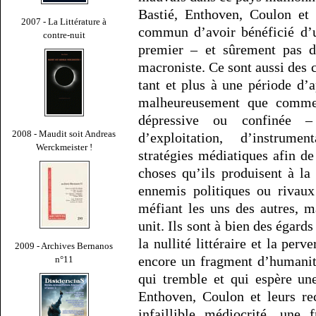
Bastié, Enthoven, Coulon et 
2007 - La Littérature à
commun d’avoir bénéficié d’u
contre-nuit
premier – et sûrement pas d
macroniste. Ce sont aussi des c
tant et plus à une période d’
malheureusement que commen
dépressive ou confinée –
2008 - Maudit soit Andreas
d’exploitation, d’instrume
Werckmeister !
stratégies médiatiques afin d
choses qu’ils produisent à la 
ennemis politiques ou rivaux
méfiant les uns des autres, 
unit. Ils sont à bien des égard
la nullité littéraire et la per
2009 - Archives Bernanos
encore un fragment d’humanit
n°11
qui tremble et qui espère un
Enthoven, Coulon et leurs rec
infaillible médiocrité, une 