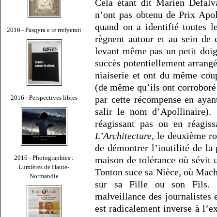
Cela étant dit Marien Defalv
n’ont pas obtenu de Prix Apol
quand on a identifié toutes l
2016 - Pasqyra e te rrefyemit
règnent autour et au sein de 
levant même pas un petit doigt
succès potentiellement arrang
niaiserie et ont du même coup 
(de même qu’ils ont corroboré 
2016 - Perspectives libres
par cette récompense en ayant
salir le nom d’Apollinaire). 
réagissant pas ou en réagiss
L’Architecture
, le deuxième r
de démontrer l’inutilité de la
2016 - Photographies :
maison de tolérance où sévit 
Lumières de Haute-
Tonton suce sa Nièce, où Mach
Normandie
sur sa Fille ou son Fils. 
malveillance des journalistes 
est radicalement inverse à l’e