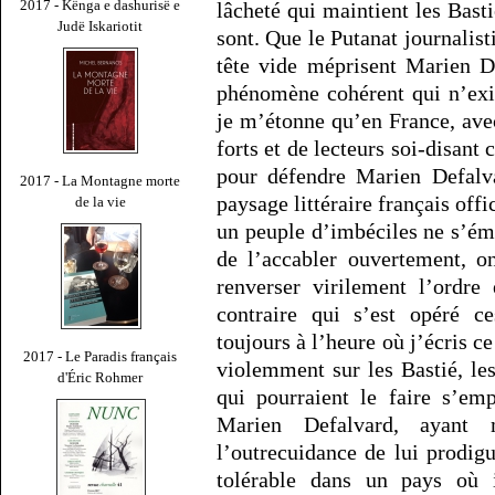
2017 - Kënga e dashurisë e
lâcheté qui maintient les Basti
Judë Iskariotit
sont. Que le Putanat journalis
tête vide méprisent Marien D
phénomène cohérent qui n’exi
je m’étonne qu’en France, ave
forts et de lecteurs soi-disant
pour défendre Marien Defalva
2017 - La Montagne morte
paysage littéraire français off
de la vie
un peuple d’imbéciles ne s’ém
de l’accabler ouvertement, o
renverser virilement l’ordre
contraire qui s’est opéré c
toujours à l’heure où j’écris ce
2017 - Le Paradis français
violemment sur les Bastié, le
d'Éric Rohmer
qui pourraient le faire s’em
Marien Defalvard, ayant 
l’outrecuidance de lui prodigue
tolérable dans un pays où 