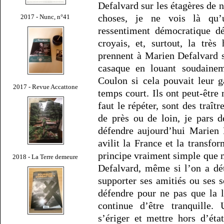
Defalvard sur les étagères de no
choses, je ne vois là qu’
2017 - Nunc, n°41
ressentiment démocratique d
croyais, et, surtout, la trè
prennent à Marien Defalvard 
casaque en louant soudainem
Coulon si cela pouvait leur g
2017 - Revue Accattone
temps court. Ils ont peut-être
faut le répéter, sont des traîtr
de près ou de loin, je pars 
défendre aujourd’hui Marien 
avilit la France et la transfo
principe vraiment simple que 
2018 - La Terre demeure
Defalvard, même si l’on a dé
supporter ses amitiés ou ses so
défendre pour ne pas que la 
continue d’être tranquille
s’ériger et mettre hors d’ét