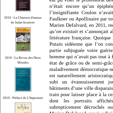
n’était encore qu’un épiphé
l’insignifiante Coulon n’ava
2010 - La Chanson d'amour
Faulkner ou Apollinaire par to
de Judas Iscariote
Marien Defalvard, en 2011, re
qu’on existait
et s’annonçait a
littérature française. Quoique 
Putain sidéenne que l’on con
partie subjuguée voire guérie
homme qui n’avait pas tout à f
2010 - La Revue des Deux
état de grâce ou de semi-grâc
Mondes
maladivement démocratique ne
est naturellement aristocrati
subi un évanouissement jou
bâtiments d’une ville disparai
train pour laisser place à la c
2010 - Préface de L'Imposture
dont les portraits affich
subrepticement décrochés ou 