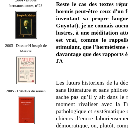
2004 - Études
Reste le cas des textes répu
bernanosiennes, n°23
hormis peut-être ceux d'un f
inventant sa propre langu
Guyotat), je ne connais aucun
lustres, à une méditation att
est vrai, comme le rappell
2005 - Dossier H Joseph de
stimulant, que l'hermétisme 
Maistre
davantage que des rapports 
JA
Les futurs historiens de la d
sans littérature et sans philos
2005 - L'Atelier du roman
sache pas qu’il y ait dans le
moment rivaliser avec la Fr
pathologique et systématique 
chieurs d’encre laborieusemen
démocratique, ou, plutôt, comp