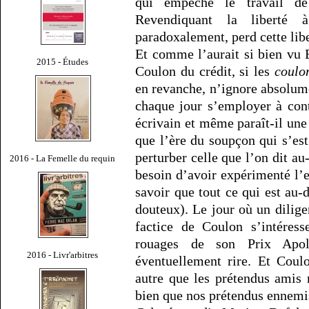
qui empêche le travail de 
Revendiquant la liberté
paradoxalement, perd cette libe
Et comme l’aurait si bien vu B
2015 - Études
Coulon du crédit, si les
coulo
en revanche, n’ignore absolume
chaque jour s’employer à cont
écrivain et même paraît-il une
que l’ère du soupçon qui s’es
perturber celle que l’on dit au
2016 - La Femelle du requin
besoin d’avoir expérimenté l’
savoir que tout ce qui est au-
douteux). Le jour où un dilige
factice de Coulon s’intéress
rouages de son Prix Apoll
2016 - Livr'arbitres
éventuellement rire. Et Coul
autre que les prétendus amis 
bien que nos prétendus ennemi