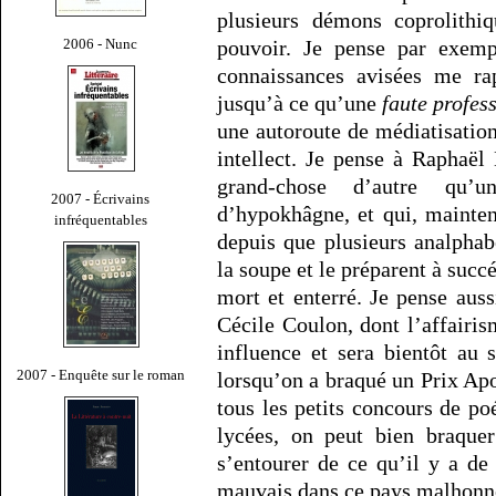
plusieurs démons coprolithi
2006 - Nunc
pouvoir. Je pense par exemp
connaissances avisées me rap
jusqu’à ce qu’une
faute profes
une autoroute de médiatisation 
intellect. Je pense à Raphaël
grand-chose d’autre qu’u
2007 - Écrivains
d’hypokhâgne, et qui, mainte
infréquentables
depuis que plusieurs analphabè
la soupe et le préparent à succ
mort et enterré. Je pense aussi
Cécile Coulon, dont l’affairi
influence et sera bientôt au
2007 - Enquête sur le roman
lorsqu’on a braqué un Prix Apo
tous les petits concours de po
lycées, on peut bien braquer
s’entourer de ce qu’il y a d
mauvais dans ce pays malhonn