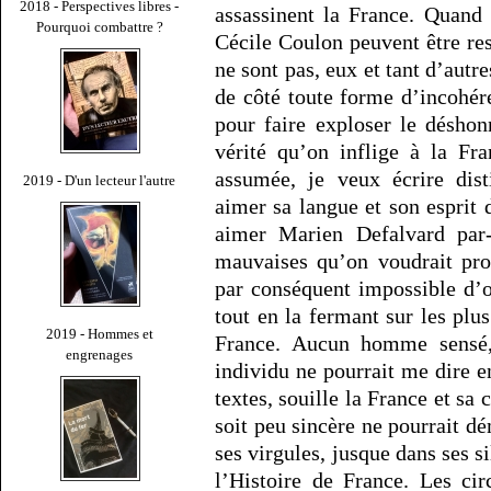
2018 - Perspectives libres -
assassinent la France. Quand
Pourquoi combattre ?
Cécile Coulon peuvent être re
ne sont pas, eux et tant d’autre
de côté toute forme d’incohé
pour faire exploser le déshonn
vérité qu’on inflige à la Fr
assumée, je veux écrire dist
2019 - D'un lecteur l'autre
aimer sa langue et son esprit d
aimer Marien Defalvard par-
mauvaises qu’on voudrait pro
par conséquent impossible d’
tout en la fermant sur les plu
2019 - Hommes et
France. Aucun homme sensé,
engrenages
individu ne pourrait me dire 
textes, souille la France et sa
soit peu sincère ne pourrait d
ses virgules, jusque dans ses si
l’Histoire de France. Les ci