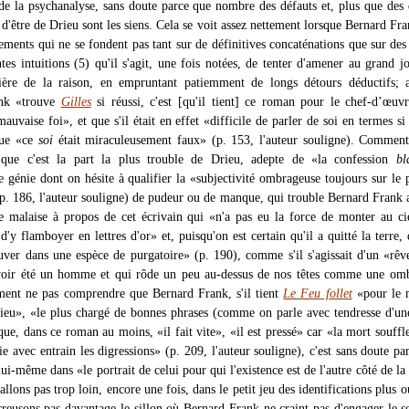
de la psychanalyse, sans doute parce que nombre des défauts et, plus que des 
d'être de Drieu sont les siens. Cela se voit assez nettement lorsque Bernard Fr
ements qui ne se fondent pas tant sur de définitives concaténations que sur des
es intuitions (5) qu'il s'agit, une fois notées, de tenter d'amener au grand jo
ère de la raison, en empruntant patiemment de longs détours déductifs; ai
nk «trouve
Gilles
si réussi, c'est [qu'il tient] ce roman pour le chef-d’œuv
mauvaise foi», et que s'il était en effet «difficile de parler de soi en termes si 
que «ce
soi
était miraculeusement faux» (p. 153, l'auteur souligne). Commen
que c'est la part la plus trouble de Drieu, adepte de «la confession
bl
 génie dont on hésite à qualifier la «subjectivité ombrageuse toujours sur le 
(p. 186, l'auteur souligne) de pudeur ou de manque, qui trouble Bernard Frank 
de malaise à propos de cet écrivain qui «n'a pas eu la force de monter au ci
t d'y flamboyer en lettres d'or» et, puisqu'on est certain qu'il a quitté la terre, 
uver dans une espèce de purgatoire» (p. 190), comme s'il s'agissait d'un «rêv
voir été un homme et qui rôde un peu au-dessus de nos têtes comme une omb
ent ne pas comprendre que Bernard Frank, s'il tient
Le Feu follet
«pour le m
eu», «le plus chargé de bonnes phrases (comme on parle avec tendresse d'u
e, dans ce roman au moins, «il fait vite», «il est pressé» car «la mort souffle
ie avec entrain les digressions» (p. 209, l'auteur souligne), c'est sans doute par
lui-même dans «le portrait de celui pour qui l'existence est de l'autre côté de la 
allons pas trop loin, encore une fois, dans le petit jeu des identifications plus 
 creusons pas davantage le sillon où Bernard Frank ne craint pas d'engager le s