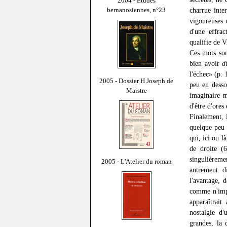
2004 - Études
bernanosiennes, n°23
charrue inte
vigoureuses
d'une effrac
qualifie de V
Ces mots son
bien avoir
d
l'échec» (p. 
2005 - Dossier H Joseph de
peu en desso
Maistre
imaginaire m
d'être d'ores
Finalement, 
quelque peu 
qui, ici ou l
de droite (
singulièrem
2005 - L'Atelier du roman
autrement di
l'avantage, 
comme n'impo
apparaîtrai
nostalgie d'
grandes, la 