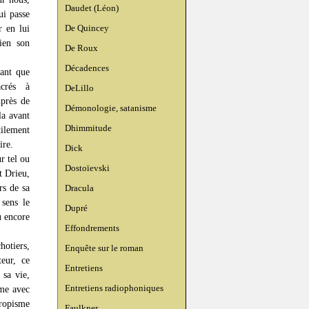
Daudet (Léon)
ui passe
De Quincey
r en lui
ien son
De Roux
Décadences
tant que
acrés à
DeLillo
uprès de
Démonologie, satanisme
la avant
Dhimmitude
tilement
ire.
Dick
r tel ou
Dostoïevski
t Drieu,
rs de sa
Dracula
 sens le
Dupré
u encore
Effondrements
hotiers,
Enquête sur le roman
eur, ce
Entretiens
 sa vie,
Entretiens radiophoniques
ume avec
tropisme
Faulkner