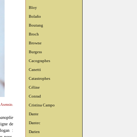
Bloy
Bolaño
Boutang
Broch
Browne
Burgess
Cacographes
Canetti
Catastrophes
Céline
Conrad
n Asensio.
Cristina Campo
Dante
anoplie
Dantec
ligne de
slogan :
Darien
ur nous,