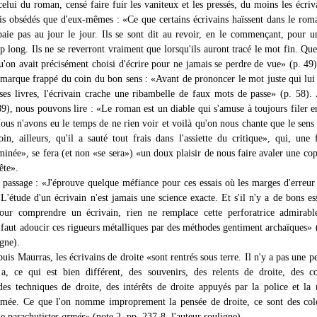
lui du roman, censé faire fuir les vaniteux et les pressés, du moins les écriv
is obsédés que d'eux-mêmes : «Ce que certains écrivains haïssent dans le roma
 paie pas au jour le jour. Ils se sont dit au revoir, en le commençant, pour 
 long. Ils ne se reverront vraiment que lorsqu'ils auront tracé le mot fin. Que
qu'on avait précisément choisi d'écrire pour ne jamais se perdre de vue» (p. 49
remarque frappé du coin du bon sens : «Avant de prononcer le mot juste qui lui
 ses livres, l'écrivain crache une ribambelle de faux mots de passe» (p. 58). 
89), nous pouvons lire : «Le roman est un diable qui s'amuse à toujours filer e
Nous n'avons eu le temps de ne rien voir et voilà qu'on nous chante que le sens 
oin, ailleurs, qu'il a sauté tout frais dans l'assiette du critique», qui, une 
minée», se fera (et non «se sera») «un doux plaisir de nous faire avaler une cop
ête».
 passage : «J'éprouve quelque méfiance pour ces essais où les marges d'erreur
L'étude d'un écrivain n'est jamais une science exacte. Et s'il n'y a de bons es
pour comprendre un écrivain, rien ne remplace cette perforatrice admirable
il faut adoucir ces rigueurs métalliques par des méthodes gentiment archaïques» 
igne).
puis Maurras, les écrivains de droite «sont rentrés sous terre. Il n'y a pas une p
 a, ce qui est bien différent, des souvenirs, des relents de droite, des co
 des techniques de droite, des intérêts de droite appuyés par la police et la
armée. Ce que l'on nomme improprement la pensée de droite, ce sont des col
le parachutistes
armés
» (note 2, pp. 237-8, l'auteur souligne).