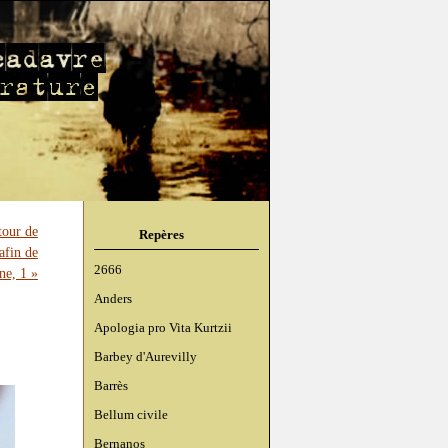
tour de
Repères
afin de
2666
ne, 1 »
Anders
Apologia pro Vita Kurtzii
Barbey d'Aurevilly
Barrès
Bellum civile
Bernanos