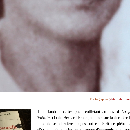
Photographie
(détail) de Jua
Il ne faudrait certes pas, feuilletant au hasard
La p
littéraire
(1) de Bernard Frank, tomber sur la dernière 
l'une de ses dernières pages, où est écrit ce piètre 
«Écrivains de gauche, nous venons d'apprendre que, po