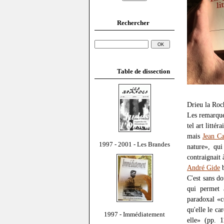
Rechercher
Table de dissection
Drieu la Roc
Les remarques
tel art litté
mais
Jean C
1997 - 2001 - Les Brandes
nature», qui
contraignait 
André Gide
b
C'est sans do
qui permet 
paradoxal «c
qu'elle le ca
1997 - Immédiatement
elle» (pp. 1