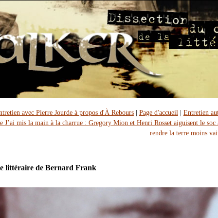
ntretien avec Pierre Jourde à propos d'À Rebours
|
Page d'accueil
|
Entretien au
e J’ai mis la main à la charrue : Gregory Mion et Henri Rosset aiguisent le soc 
rendre la terre moins vai
e littéraire de Bernard Frank