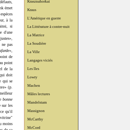
Krasznahorkai
défauts,
ank émet
Kraus
 espèces
L'Amérique en guerre
ur, à la
nsi, si
La Littérature à contre-nuit
re d'une
La Matrice
justes»,
La Soudière
t ne pas
afarde
»,
La Ville
point de
Langages viciés
au point
Les îles
el de la
qui doit
Lowry
e qui se
Machen
re» (p.
eilleur
Mâles lectures
ne
bonne
Mandelstam
 sur les
Massignon
ce qu'il
vitrine"
McCarthy
ou moins
McCord
oc de sa