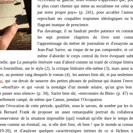
le plus court chemin qui mène au socialisme est celui q
par notre propre pays» (p. 241), pour accabler l'auteu
reprochant ses coupables tropismes idéologiques ou b
flagrant manque de prescience.
Pas davantage, il ne faudrait perdre patience en consta
les sept premier chapitres du livre sont cons
l'apprentissage du métier de journaliste et d'essayiste a
Jean-Paul Sartre, au risque de ne pas comprendre, et ce
même d'aborder le corps central du livre évoquant sub
helle, que
La panoplie littéraire
vaut d'abord comme un traité de critique littéra
 fourmillent, sur le style (2), la critique littéraire elle-même (3), mais aussi su
raire, au premier rang desquels le roman (4), les auteurs bien sûr, et pas seulemen
au
, qui «se devait de susurrer des petites phrases de politesse qui étaient l'enve
 «étouffait» et qui «avait la nostalgie d'un monde solaire, qu'un gros bon
à passer sous silence» (p. 34), Sartre bien sûr, «mercenaire du Bien» (p. 47) o
ellement campé, de même que Camus, pendant l'Occupation.
ute l'évocation de cette période, qualifiée, nous le savons, de
sombre
par les éc
à Bernard Frank de proposer un assez remarquable portrait du collaborat
onservateur de la situation impossible [qui] voudrait qu'elle dure le temps de
resse comme un éventail, ou, si elle doit finir, eh bien ! que le monde se cons
19-20), et d'analyser quelques caractéristiques intimes de ce si fâcheux 