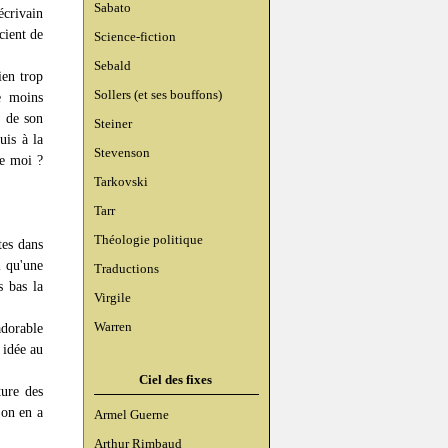
Sabato
écrivain
cient de
Science-fiction
Sebald
ien trop
Sollers (et ses bouffons)
 moins
n de son
Steiner
uis à la
Stevenson
de moi ?
Tarkovski
Tarr
Théologie politique
tes dans
i qu'une
Traductions
s bas la
Virgile
Warren
adorable
 idée au
Ciel des fixes
ture des
 on en a
Armel Guerne
Arthur Rimbaud