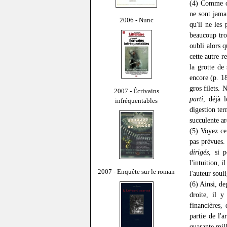
(4) Comme ce
ne sont jama
2006 - Nunc
qu'il ne les
beaucoup trop
oubli alors 
cette autre 
la grotte de
encore (p. 1
gros filets. 
2007 - Écrivains
parti
, déjà l
infréquentables
digestion ter
succulente ar
(5) Voyez ce
pas prévues. 
dirigés
, si 
l'intuition, 
2007 - Enquête sur le roman
l'auteur soul
(6) Ainsi, de
droite, il y
financières,
partie de l'
quarante mil