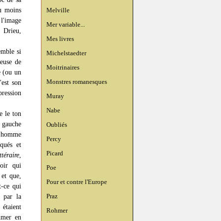
ou moins
Melville
l'image
Mer variable...
e Drieu,
Mes livres
emble si
Michelstaedter
veuse de
Moitrinaires
e (ou un
Monstres romanesques
'est son
pression
Muray
Nabe
e le ton
e gauche
Oubliés
 l'homme
Percy
qués et
Picard
ttéraire
,
oir qui
Poe
 et que,
Pour et contre l'Europe
t-ce qui
Praz
 par la
étaient
Rohmer
tumer en