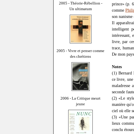
2005 - Théorie-Rébellion -
prince» (p. 
Un ultimatum
comme
Phil
son nanisme 
Il apparaîtr
intelligent
intéressant, 
livre, par c
trace, human
2005 - Vivre et penser comme
De mon pay
des chrétiens
Notes
(1) Bernard
ce livre, un
maladresse a
seconde faute
(2) «Le style
2006 - La Critique meurt
jeune
manière qu'on
ciel où elle 
(3) «Une par
lieux commun
conclu étourd