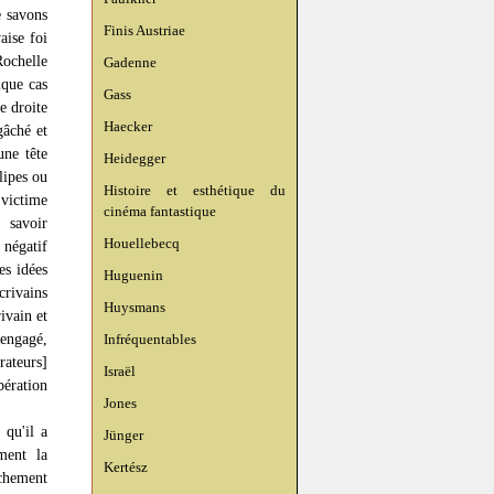
e savons
Finis Austriae
aise foi
Rochelle
Gadenne
lque cas
Gass
de droite
Haecker
gâché et
une tête
Heidegger
lipes ou
Histoire et esthétique du
 victime
cinéma fantastique
 savoir
Houellebecq
 négatif
es idées
Huguenin
crivains
Huysmans
ivain et
 engagé,
Infréquentables
rateurs]
Israël
bération
Jones
 qu'il a
Jünger
ment la
Kertész
chement