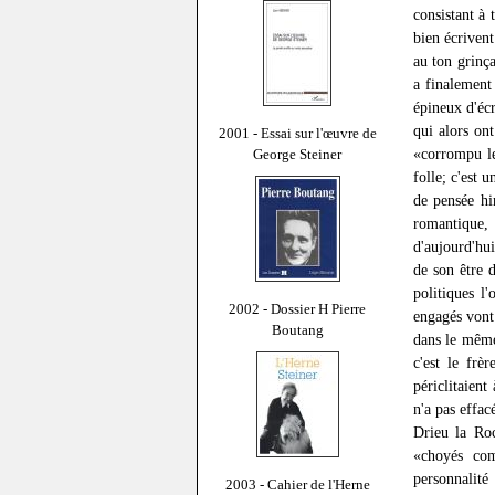
consistant à 
bien écrivent
au ton grinça
a finalement
épineux d'éc
qui alors on
2001 - Essai sur l'œuvre de
«corrompu le
George Steiner
folle; c'est 
de pensée hi
romantique,
d'aujourd'hui
de son être d
politiques l
2002 - Dossier H Pierre
engagés vont
Boutang
dans le même
c'est le frè
périclitaient
n'a pas effac
Drieu la Roc
«choyés com
personnalit
2003 - Cahier de l'Herne