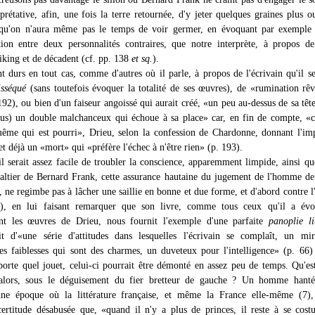
rprétative, afin, une fois la terre retournée, d'y jeter quelques graines plus 
 qu'on n'aura même pas le temps de voir germer, en évoquant par exemple 
tion entre deux personnalités contraires, que notre interprète, à propos d
iking et de décadent (cf. pp. 138
et sq.
).
t durs en tout cas, comme d'autres où il parle, à propos de l'écrivain qu'il s
isséqué
(sans toutefois évoquer la totalité de ses œuvres), de «rumination rê
192), ou bien d'un faiseur angoissé qui aurait créé, «un peu au-dessus de sa têt
us) un double malchanceux qui échoue à sa place» car, en fin de compte, «c
ême qui est pourri», Drieu, selon la confession de Chardonne, donnant l'im
 et déjà un «mort» qui «préfère l'échec à n'être rien» (p. 193).
il serait assez facile de troubler la conscience, apparemment limpide, ainsi qu
altier de Bernard Frank, cette assurance hautaine du jugement de l'homme d
à, ne regimbe pas à lâcher une saillie en bonne et due forme, et d'abord contre
6), en lui faisant remarquer que son livre, comme tous ceux qu'il a évo
ent les œuvres de Drieu, nous fournit l'exemple d'une parfaite
panoplie li
t d'«une série d'attitudes dans lesquelles l'écrivain se complaît, un mir
des faiblesses qui sont des charmes, un duveteux pour l'intelligence» (p. 66)
rte quel jouet, celui-ci pourrait être démonté en assez peu de temps. Qu'es
t alors, sous le déguisement du fier bretteur de gauche ? Un homme hanté
une époque où la littérature française, et même la France elle-même (7), 
certitude désabusée que, «quand il n'y a plus de princes, il reste à se cos