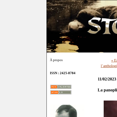
À propos
« E
l’anthologi
ISSN : 2425-8784
11/02/2023
La panopli