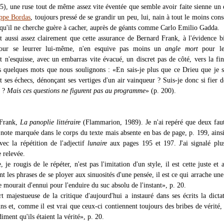
65), une ruse tout de même assez vite éventée que semble avoir faite sienne un 
ippe Bordas
, toujours pressé de se grandir un peu, lui, nain à tout le moins cons
qu'il ne cherche guère à cacher, auprès de géants comme Carlo Emilio Gadda.
ait aussi assez clairement que cette assurance de Bernard Frank, à l'évidence b
 pour se leurrer lui-même, n'en esquive pas moins un
angle mort
pour le
et n'esquisse, avec un embarras vite évacué, un discret pas de côté, vers la fi
es quelques mots que nous soulignons : «En sais-je plus que ce Drieu que je s
t ses échecs, dénonçant ses vertiges d'un air vainqueur ? Suis-je donc si fier 
s ?
Mais ces questions ne figurent pas au programme
» (p. 200).
 Frank,
La panoplie littéraire
(Flammarion, 1989). Je n'ai repéré que deux fau
e note marquée dans le corps du texte mais absente en bas de page, p. 199, ains
vec la répétition de l'adjectif
lunaire
aux pages 195 et 197. J'ai signalé plu
 relevée.
, je rougis de le répéter, n'est pas l'imitation d'un style, il est cette juste et 
t les phrases de se ployer aux sinuosités d'une pensée, il est ce qui arrache une
se mourait d'ennui pour l'enduire du suc absolu de l'instant», p. 20.
t majestueuse de la critique d'aujourd'hui a instauré dans ses écrits la dicta
s et, comme il est vrai que ceux-ci contiennent toujours des bribes de vérité,
iment qu'ils étaient la vérité», p. 20.