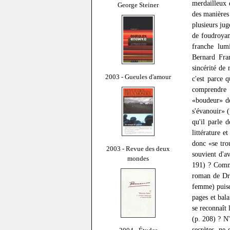
merdailleux 
George Steiner
des manières 
plusieurs jug
de foudroyant
franche lumi
Bernard Fra
sincérité de 
2003 - Gueules d'amour
c'est parce 
comprendre 
«boudeur» de
s'évanouir» 
qu'il parle 
littérature e
donc «se tro
2003 - Revue des deux
souvient d'a
mondes
191) ? Comm
roman de Dri
femme) puisqu
pages et bala
se reconnaît 
(p. 208) ? N'
secrètes, ne