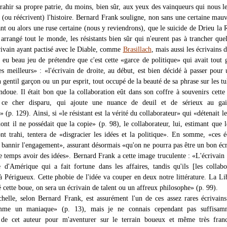
trahir sa propre patrie, du moins, bien sûr, aux yeux des vainqueurs qui nous l
 (ou réécrivent) l'histoire. Bernard Frank souligne, non sans une certaine mauv
nt ou alors une ruse certaine (nous y reviendrons), que le suicide de Drieu la 
 arrangé tout le monde, les résistants bien sûr qui n'eurent pas à trancher que
rivain ayant pactisé avec le Diable, comme
Brasillach
, mais aussi les écrivains 
t eu beau jeu de prétendre que c'est cette «garce de politique» qui avait tout 
s meilleurs» : «l'écrivain de droite, au début, est bien décidé à passer pour 
un gentil garçon ou un pur esprit, tout occupé de la beauté de sa phrase sur les tu
ndoue. Il était bon que la collaboration eût dans son coffre à souvenirs cette
 ce cher disparu, qui ajoute une nuance de deuil et de sérieux au gai
» (p. 129). Ainsi, si «le résistant est la vérité du collaborateur» qui «détenait le
ont il ne possédait que la copie» (p. 98), le collaborateur, lui, estimant que l
'ont trahi, tentera de «disgracier les idées et la politique». En somme, «ces é
 bannir l'engagement», assurant désormais «qu'on ne pourra pas être un bon écr
 temps avoir des idées». Bernard Frank a cette image truculente : «L'écrivain
re d'Amérique qui a fait fortune dans les affaires, tandis qu'ils [les collabo
 à Périgueux. Cette phobie de l'idée va couper en deux notre littérature. La Li
é cette boue, on sera un écrivain de talent ou un affreux philosophe» (p. 99).
helle, selon Bernard Frank, est assurément l'un de ces assez rares écrivains
me un maniaque» (p. 13), mais je ne connais cependant pas suffisam
é de cet auteur pour m'aventurer sur le terrain boueux et même très fran