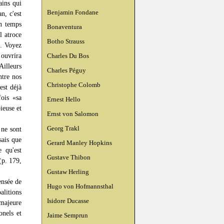
ains qui
Benjamin Fondane
n, c'est
un temps
Bonaventura
l atroce
Botho Strauss
). Voyez
 ouvrira
Charles Du Bos
Ailleurs
Charles Péguy
ntre nos
Christophe Colomb
est déjà
fois «sa
Ernest Hello
ieuse et
Ernst von Salomon
Georg Trakl
 ne sont
sais que
Gerard Manley Hopkins
 qu'est
Gustave Thibon
(p. 179,
Gustaw Herling
ensée de
Hugo von Hofmannsthal
alitions
Isidore Ducasse
 majeure
onels et
Jaime Semprun