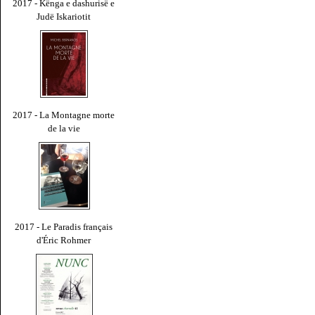
2017 - Kënga e dashurisë e
Judë Iskariotit
2017 - La Montagne morte
de la vie
2017 - Le Paradis français
d'Éric Rohmer