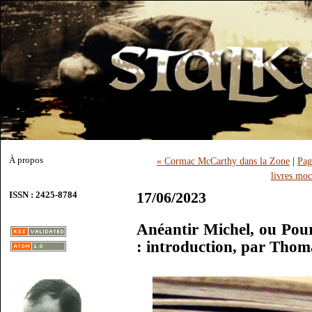
À propos
« Cormac McCarthy dans la Zone
|
Pag
livres moc
17/06/2023
ISSN : 2425-8784
Anéantir Michel, ou Pour 
: introduction, par Tho