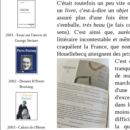
C'était toutefois un peu vite o
un
livre
, c'est-à-dire un
objet
assuré plus d'une fois être
s'emballe,
très beau
(je fais 
sens). C'est ainsi que, aur
2001 - Essai sur l'œuvre de
littéraire incontestable et mê
George Steiner
craquèlent la France, que no
Houellebecq atteignent des pri
C'est 
tranqu
de ma
2002 - Dossier H Pierre
march
Boutang
d'un
d'exc
dans l
moins 
diffic
la qu
2003 - Cahier de l'Herne