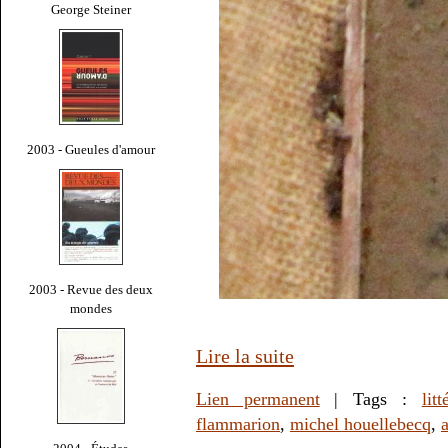
George Steiner
2003 - Gueules d'amour
2003 - Revue des deux
mondes
Lire la suite
Lien permanent
| Tags :
litt
flammarion
,
michel houellebecq
,