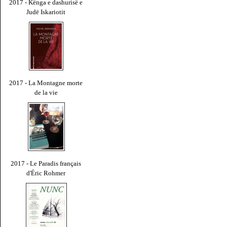
2017 - Kënga e dashurisë e
Judë Iskariotit
2017 - La Montagne morte
de la vie
2017 - Le Paradis français
d'Éric Rohmer