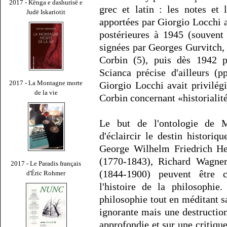
2017 - Kënga e dashurisë e
grec et latin : les notes et 
Judë Iskariotit
apportées par Giorgio Locchi a
postérieures à 1945 (souvent
signées par Georges Gurvitch
Corbin (5), puis dès 1942 
Scianca précise d'ailleurs (p
2017 - La Montagne morte
Giorgio Locchi avait privilég
de la vie
Corbin concernant «historialité
Le but de l'ontologie de M
d'éclaircir le destin historiq
George Wilhelm Friedrich Heg
(1770-1843), Richard Wagner
2017 - Le Paradis français
(1844-1900) peuvent être 
d'Éric Rohmer
l'histoire de la philosophie
philosophie tout en méditant s
ignorante mais une destructio
approfondie et sur une critiqu