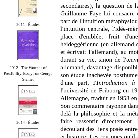
secondaires), la question de 
Guillaume Faye lui consacre d
part de l'intuition métaphysiqu
2011 - Études
l'intuition centrale, l'idée-m
place d'emblée, fruit d'un
heideggérienne (en allemand d
et écrivait l'allemand), au m
durant sa vie, sinon de l'œuv
allemand, davantage disponible
2012 - The Wounds of
Possibility. Essays on George
son étude inachevée posthume
Steiner
d'une part, I'
Introduction à
l'université de Fribourg en 
Allemagne, traduit en 1958 en 
Son commentaire rayonne dans d
delà la philosophie et la mé
faire ressentir directement
2014 - Études
découlant des liens posés entre
et histoire. Les critiques qu'i