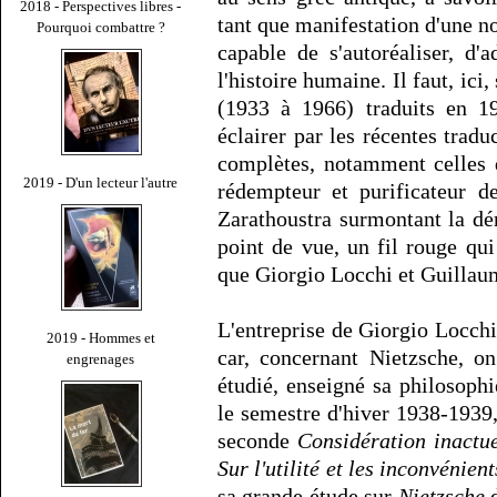
2018 - Perspectives libres -
tant que manifestation d'une n
Pourquoi combattre ?
capable de s'autoréaliser, d'
l'histoire humaine. Il faut, ici
(1933 à 1966) traduits en 1
éclairer par les récentes trad
complètes, notamment celles
2019 - D'un lecteur l'autre
rédempteur et purificateur
Zarathoustra surmontant la dér
point de vue, un fil rouge qu
que Giorgio Locchi et Guillaum
L'entreprise de Giorgio Locchi 
2019 - Hommes et
car, concernant Nietzsche, o
engrenages
étudié, enseigné sa philosoph
le semestre d'hiver 1938-1939
seconde
Considération inactue
Sur l'utilité et les inconvénient
sa grande étude sur
Nietzsche
d