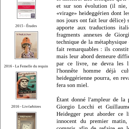
et sur son évolution (il nie,
«virage» heideggérien dont le
nos jours ont fait leur délice) 
2015 - Études
apporte aux traductions ital
fragments annexes de Giorgi
technique de la métaphysique 
fait remarquables : ils consti
mais leur abord demeure diffic
par ce livre, ne devra les l
2016 - La Femelle du requin
l'honnête homme déjà cul
heideggérienne pourra, en reva
fera son miel.
Étant donné l'ampleur de la 
Giorgio Locchi et Guillaume
2016 - Livr'arbitres
Heidegger peut aborder ce l
innocent du premier matin, 
compris afin de refaire en l