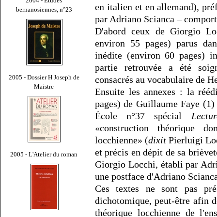
2004 - Études
en italien et en allemand), pré
bernanosiennes, n°23
par Adriano Scianca – comporte
D'abord ceux de Giorgio Loc
environ 55 pages) parus dan
inédite (environ 60 pages) i
partie retrouvée a été soig
2005 - Dossier H Joseph de
consacrés au vocabulaire de H
Maistre
Ensuite les annexes : la rééd
pages) de Guillaume Faye (1) 
École n°37 spécial
Lectu
«construction théorique do
locchienne» (
dixit
Pierluigi Lo
et précis en dépit de sa brièvet
2005 - L'Atelier du roman
Giorgio Locchi, établi par Adr
une postface d'Adriano Scianca
Ces textes ne sont pas prés
dichotomique, peut-être afin d
théorique locchienne de l'e