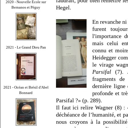
faudrait, pour bien remettre le
2020 - Nouvelle École sur
Hegel.
Bernanos et Péguy
En revanche ni
furent toujou
l'importance 
mais celui en
2021 - Le Grand Dieu Pan
connu et moins
Heidegger com
le virage wagn
Parsifal
(7). J
fragments de 
dernière ligne 
2021 - Océan et Brésil d'Abel
profonde et tr
Bonnard
Parsifal ?» (p. 289).
Il faut ici relire Wagner (8) 
déchéance de l’humanité, et par
nous croyons à la possibilit