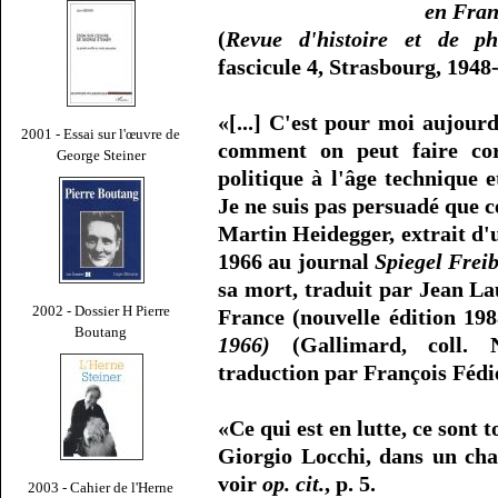
en Fra
(
Revue d'histoire et de phi
fascicule 4, Strasbourg, 1948-
«[...] C'est pour moi aujour
2001 - Essai sur l'œuvre de
comment on peut faire co
George Steiner
politique à l'âge technique e
Je ne suis pas persuadé que c
Martin Heidegger, extrait d'
1966 au journal
Spiegel Frei
sa mort, traduit par Jean L
2002 - Dossier H Pierre
France (nouvelle édition 198
Boutang
1966)
(Gallimard, coll. N
traduction par François Fédie
«Ce qui est en lutte, ce sont
Giorgio Locchi, dans un cha
voir
op. cit.
, p. 5.
2003 - Cahier de l'Herne