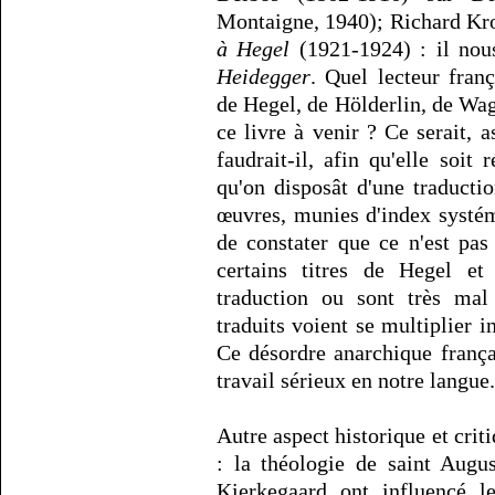
Montaigne, 1940); Richard Kr
à Hegel
(1921-1924) : il no
Heidegger
. Quel lecteur fran
de Hegel, de Hölderlin, de Wag
ce livre à venir ? Ce serait, 
faudrait-il, afin qu'elle soit 
qu'on disposât d'une traductio
œuvres, munies d'index systém
de constater que ce n'est pas
certains titres de Hegel e
traduction ou sont très mal 
traduits voient se multiplier i
Ce désordre anarchique frança
travail sérieux en notre langue.
Autre aspect historique et crit
: la théologie de saint Augu
Kierkegaard ont influencé le