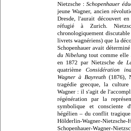
Nietzsche :
Schopenhauer édu
jeune Wagner, ancien révoluti
Dresde, l'aurait découvert en
réfugié à Zurich. Nietz
chronologiquement discutable 
livrets wagnériens) que la déc
Schopenhauer avait déterminé
du Nibelung
tout comme elle a
en 1872 par Nietzsche de
L
quatrième
Considération ina
Wagner à Bayreuth
(1876), N
tragédie grecque, la cultur
Wagner : il s'agit de l'accom
régénération par la représ
symbolique et consciente d
hégélien – du conflit tragique
Hölderlin-Wagner-Nietzsche-
Schopenhauer-Wagner-Nietzs