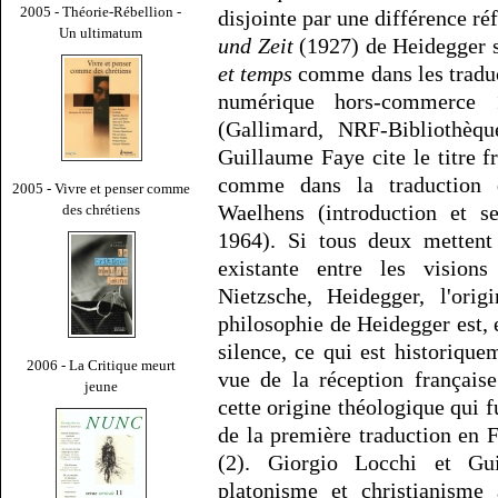
2005 - Théorie-Rébellion -
disjointe par une différence ré
Un ultimatum
und Zeit
(1927) de Heidegger so
et temps
comme dans les tradu
numérique hors-commerce 
(Gallimard, NRF-Bibliothèqu
Guillaume Faye cite le titre f
comme dans la traduction
2005 - Vivre et penser comme
Waelhens (introduction et s
des chrétiens
1964). Si tous deux mettent 
existante entre les visio
Nietzsche, Heidegger, l'orig
philosophie de Heidegger est,
silence, ce qui est historiqu
2006 - La Critique meurt
vue de la réception français
jeune
cette origine théologique qui f
de la première traduction en
(2). Giorgio Locchi et Gu
platonisme et christianisme 