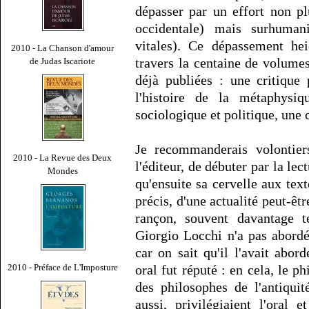
dépasser par un effort non p
occidentale) mais surhumani
vitales). Ce dépassement hei
2010 - La Chanson d'amour
travers la centaine de volum
de Judas Iscariote
déjà publiées : une critique
l'histoire de la métaphysiq
sociologique et politique, une 
Je recommanderais volontie
2010 - La Revue des Deux
l'éditeur, de débuter par la le
Mondes
qu'ensuite sa cervelle aux tex
précis, d'une actualité peut-êt
rançon, souvent davantage te
Giorgio Locchi n'a pas abordé
car on sait qu'il l'avait abo
2010 - Préface de L'Imposture
oral fut réputé : en cela, le p
des philosophes de l'antiqui
aussi, privilégiaient l'oral 