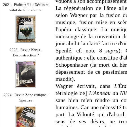
vouons à son accomplissement 
2021 - Philitt n°11 : Déclin et
La régénération de l'âme all
salut de la littérature
selon Wagner par la fusion d
musique, fusion mise en scè
l'opéra classique. La musiqu
mensonge de la convention d
jour abolit la clarté factice d'
Spenlé, cf. note 8
supra
). 
2023 - Revue Krisis -
Déconstruction ?
authentique : elle constitue d'
Schopenhauer (la mort du héro
dépassement de ce pessimisme
maudit).
Wagner écrivait, dans
L'Éta
tétralogie de]
L'Anneau du Ni
2024 - Revue Zone critique -
sans bien m'en rendre un co
Spectres
humaines. Car une nécessité tr
part. La Volonté, qui d'abord
sens de ses désirs, ne tro