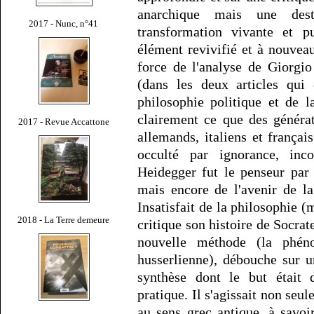
anarchique mais une dest
2017 - Nunc, n°41
transformation vivante et p
élément revivifié et à nouvea
force de l'analyse de Giorgio
(dans les deux articles qui 
philosophie politique et de l
clairement ce que des généra
2017 - Revue Accattone
allemands, italiens et frança
occulté par ignorance, inc
Heidegger fut le penseur par
mais encore de l'avenir de l
Insatisfait de la philosophie (m
2018 - La Terre demeure
critique son histoire de Socra
nouvelle méthode (la phéno
husserlienne), débouche sur 
synthèse dont le but était
pratique. Il s'agissait non se
au sens grec antique, à savoir