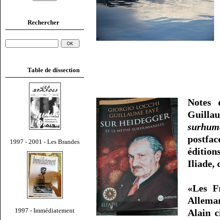
Rechercher
Table de dissection
Notes 
Guilla
surhum
postfa
1997 - 2001 - Les Brandes
éditio
Iliade, 
«Les Fr
Alleman
1997 - Immédiatement
Alain 