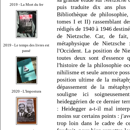
2019 - La Mort du fer
puis traduite dix ans plus
Bibliothèque de philosophie,
tomes I et II) rassemblant d
rédigés de 1940 à 1946 destiné
de Nietzsche. Car, de fait
métaphysique de Nietzsche :
2019 - Le temps des livres est
l'Occident. La position de Ni
passé
toutes deux sont d'essence q
l'histoire de la philosophie oc
nihilisme et seule amorce poss
position ultime de la métaph
dépassement de la métaphy
2020 - L'Impostura
souligne ici soigneusemen
heideggérien de ce dernier te
: Heidegger a-t-il mal interp
moins sur certains points : j'a
trop loin dans le cadre de cet