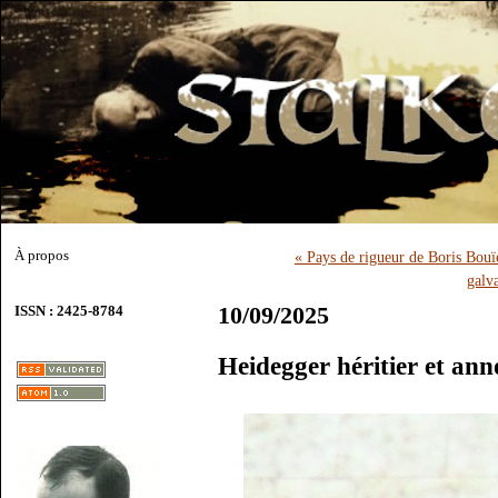
À propos
« Pays de rigueur de Boris Bouï
galv
10/09/2025
ISSN : 2425-8784
Heidegger héritier et an