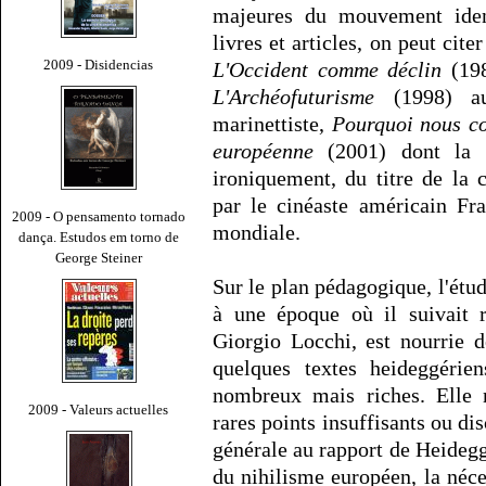
majeures du mouvement ident
livres et articles, on peut cite
2009 - Disidencias
L'Occident comme déclin
(198
L'Archéofuturisme
(1998) au
marinettiste,
Pourquoi nous co
européenne
(2001) dont la pr
ironiquement, du titre de la 
par le cinéaste américain Fr
2009 - O pensamento tornado
mondiale.
dança. Estudos em torno de
George Steiner
Sur le plan pédagogique, l'étu
à une époque où il suivait r
Giorgio Locchi, est nourrie 
quelques textes heideggérien
nombreux mais riches. Elle 
2009 - Valeurs actuelles
rares points insuffisants ou di
générale au rapport de Heidegg
du nihilisme européen, la néce