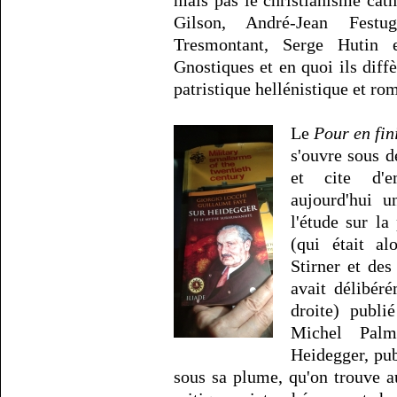
mais pas le christianisme cath
Gilson, André-Jean Festu
Tresmontant, Serge Hutin e
Gnostiques et en quoi ils diff
patristique hellénistique et ro
Le
Pour en fin
s'ouvre sous 
et cite d'e
aujourd'hui u
l'étude sur l
(qui était al
Stirner et de
avait délibér
droite) publi
Michel Palm
Heidegger, pub
sous sa plume, qu'on trouve a