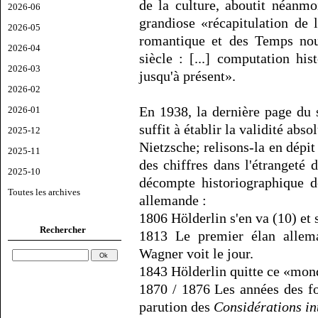
de la culture, aboutit néanm
2026-06
grandiose «récapitulation de
2026-05
romantique et des Temps nou
2026-04
siècle : [...] computation his
2026-03
jusqu'à présent».
2026-02
En 1938, la dernière page du
2026-01
suffit à établir la validité abs
2025-12
Nietzsche; relisons-la en dépi
2025-11
des chiffres dans l'étrangeté 
2025-10
décompte historiographique de
Toutes les archives
allemande :
1806 Hölderlin s'en va (10) e
Rechercher
1813 Le premier élan allem
Wagner voit le jour.
1843 Hölderlin quitte ce «mond
1870 / 1876 Les années des f
parution des
Considérations in