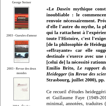
George Steiner
«Le
Dasein
mythique consti
inoubliable : le commencem
renvoie nécessairement. Préc
d'elle l'autre du mythe, la p
qui la rattachent à l'expéri
2003 - Gueules d'amour
toute l'Histoire, c'est l'exig
[de la philosophie de Heideg
«effrayante» car elle sug
destinale s'exerce avec une
[celui de] la nécessité ration
Emilio Brito,
Le rapport d
2003 - Revue des deux
mondes
Heidegger
(in
Revue des scien
Strasbourg, juillet 2000), pp.
Ce recueil d'études heideggé
et Guillaume Faye (1949-201
minimal, annotées, traduites 