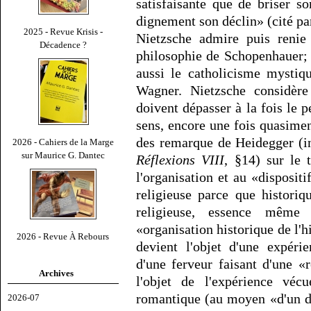
satisfaisante que de briser s
dignement son déclin» (cité pa
2025 - Revue Krisis -
Nietzsche admire puis renie 
Décadence ?
philosophie de Schopenhauer; 
aussi le catholicisme mystiq
Wagner. Nietzsche considère 
doivent dépasser à la fois le 
sens, encore une fois quasimen
des remarque de Heidegger (
2026 - Cahiers de la Marge
sur Maurice G. Dantec
Réflexions VIII
, §14) sur le
l'organisation et au «disposit
religieuse parce que histori
religieuse, essence mêm
«organisation historique de l'hi
2026 - Revue À Rebours
devient l'objet d'une expéri
d'une ferveur faisant d'une «
Archives
l'objet de l'expérience vécue
romantique (au moyen «d'un dé
2026-07