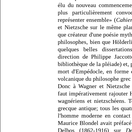
élu du nouveau commencement
plus particulièrement conv
représenter ensemble» (
Cahier
et Nietzsche sur le même pla
que créateur d'une poésie myt
philosophes, bien que Hölderli
quelques belles dissertation
direction de Philippe Jacco
bibliothèque de la pléiade) et, 
mort d'Empédocle, en forme d
volcanique du philosophe grec 
Donc à Wagner et Nietzsche 
faut impérativement rajouter
wagnériens et nietzschéens. T
grecque antique; tous les quat
l'homme moderne en contact r
Maurice Blondel avait préfacé
Delbos (1862-1916) sur
De