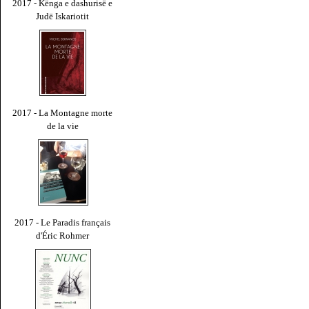
2017 - Kënga e dashurisë e
Judë Iskariotit
2017 - La Montagne morte
de la vie
2017 - Le Paradis français
d'Éric Rohmer