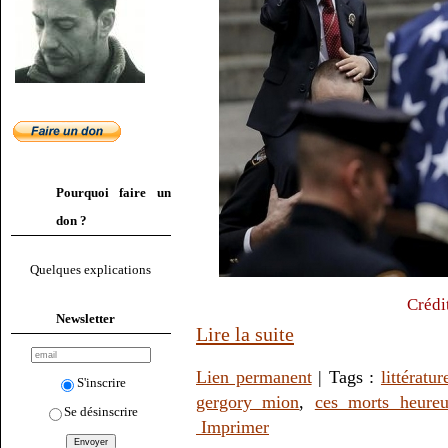
Pourquoi faire un
don ?
Quelques explications
Crédi
Newsletter
Lire la suite
Lien permanent
| Tags :
littératur
S'inscrire
gergory mion
,
ces morts heureu
Se désinscrire
Imprimer