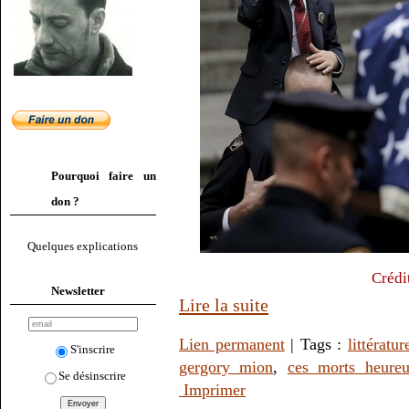
Pourquoi faire un
don ?
Quelques explications
Crédi
Newsletter
Lire la suite
Lien permanent
| Tags :
littératur
S'inscrire
gergory mion
,
ces morts heureu
Se désinscrire
Imprimer