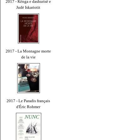
2017 - Kënga e dashurisë e
Judë Iskariotit
2017 - La Montagne morte
de la vie
2017 - Le Paradis français
d'Éric Rohmer