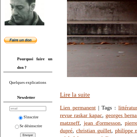
Pourquoi faire un
don ?
Quelques explications
Lire la suite
Newsletter
Lien permanent
| Tags :
littératu
revue raskar kapac
,
georges bern
S'inscrire
matzneff
,
jean d'ormesson
,
pierr
Se désinscrire
dupré
,
christian guillet
,
philippe 