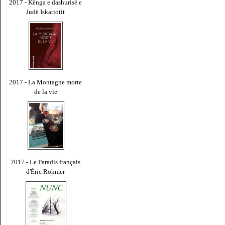
2017 - Kënga e dashurisë e
Judë Iskariotit
2017 - La Montagne morte
de la vie
2017 - Le Paradis français
d'Éric Rohmer