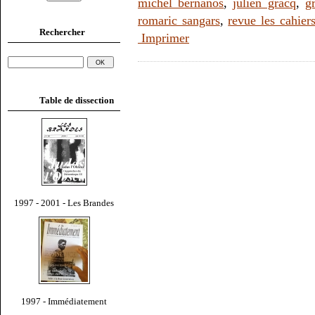
michel bernanos
,
julien gracq
,
g
romaric sangars
,
revue les cahier
Rechercher
Imprimer
Table de dissection
1997 - 2001 - Les Brandes
1997 - Immédiatement