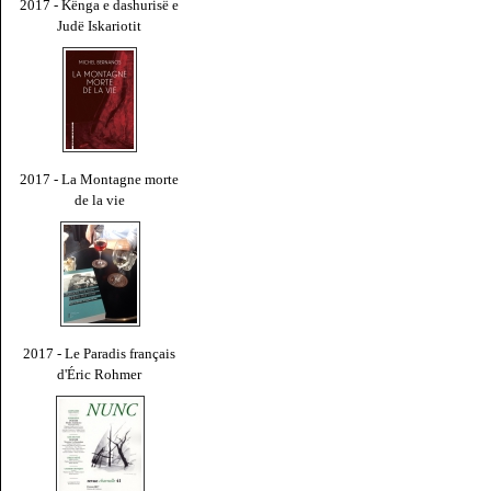
2017 - Kënga e dashurisë e
Judë Iskariotit
2017 - La Montagne morte
de la vie
2017 - Le Paradis français
d'Éric Rohmer