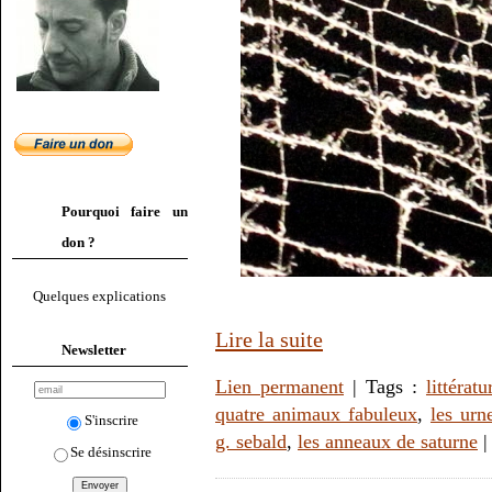
Pourquoi faire un
don ?
Quelques explications
Lire la suite
Newsletter
Lien permanent
| Tags :
littératu
quatre animaux fabuleux
,
les urn
S'inscrire
g. sebald
,
les anneaux de saturne
Se désinscrire