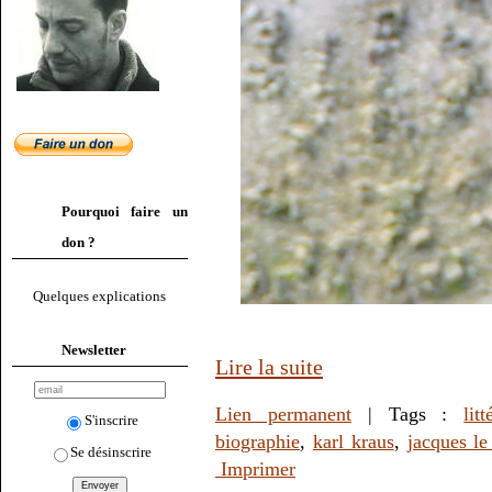
Pourquoi faire un
don ?
Quelques explications
Newsletter
Lire la suite
Lien permanent
| Tags :
litt
S'inscrire
biographie
,
karl kraus
,
jacques le
Se désinscrire
Imprimer