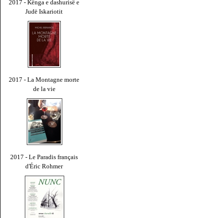
2017 - Kënga e dashurisë e
Judë Iskariotit
2017 - La Montagne morte
de la vie
2017 - Le Paradis français
d'Éric Rohmer