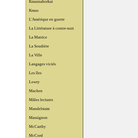
Krasznahorkai
Kraus
L'Amérique en guerre
La Littérature à contre-nuit
La Matrice
La Soudière
La Ville
Langages viciés
Les îles
Lowry
Machen
Mâles lectures
Mandelstam
Massignon
McCarthy
McCord