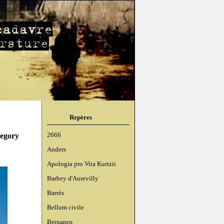
Repères
regory
2666
Anders
Apologia pro Vita Kurtzii
Barbey d'Aurevilly
Barrès
Bellum civile
Bernanos