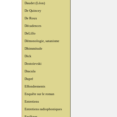
Daudet (Léon)
De Quincey
De Roux
Décadences
DeLillo
Démonologie, satanisme
Dhimmitude
Dick
Dostoïevski
Dracula
Dupré
Effondrements
Enquête sur le roman
Entretiens
Entretiens radiophoniques
Faulkner