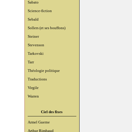
Sabato
Science-fiction
Sebald
Sollers (et ses bouffons)
Steiner
Stevenson
Tarkovski
Tarr
Théologie politique
Traductions
Virgile
Warren
Ciel des fixes
Armel Guerne
Arthur Rimbaud