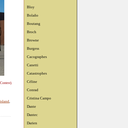
Bloy
Bolaño
Boutang
Broch
Browne
Burgess
Cacographes
Canetti
Catastrophes
Céline
Contest).
Conrad
Cristina Campo
island
,
Dante
Dantec
Darien