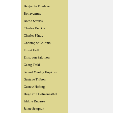
Benjamin Fondane
Bonaventura
Botho Strauss
Charles Du Bos
Charles Péguy
Christophe Colomb
Ernest Hello
Ernst von Salomon
Georg Trakl
Gerard Manley Hopkins
Gustave Thibon
Gustaw Herling
Hugo von Hofmannsthal
Isidore Ducasse
Jaime Semprun