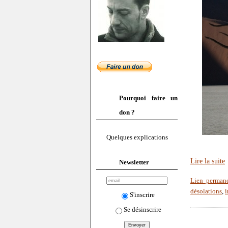
Pourquoi faire un
don ?
Quelques explications
Lire la suite
Newsletter
Lien perman
désolations
,
S'inscrire
Se désinscrire