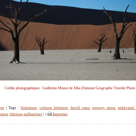
Crédits photographiques : Guillermo Munoz de Alba (
National Geographic
Traveler Photo 
ent
| Tags :
littérature
,
critique littéraire
,
david vann
,
gregory mion
,
sukkvand 
impur
,
éditions gallmeister
|
|
Imprimer