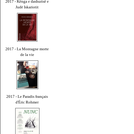
2017 - Kënga e dashurisë e
Judë Iskariotit
2017 - La Montagne morte
de la vie
2017 - Le Paradis français
d'Éric Rohmer