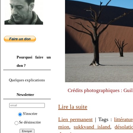
Pourquoi faire un
don ?
Quelques explications
Crédits photographiques : Gui
Newsletter
Lire la suite
S'inscrire
Lien permanent
| Tags :
littératu
Se désinscrire
mion
,
sukkvand island
,
désolati