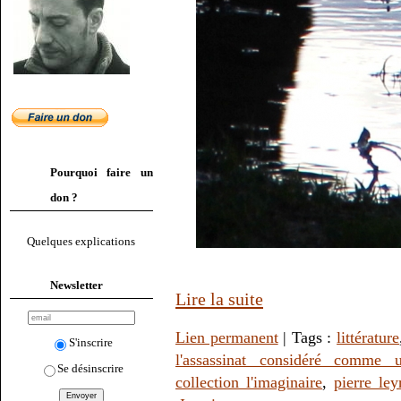
Pourquoi faire un
don ?
Quelques explications
Newsletter
Lire la suite
Lien permanent
| Tags :
littérature
S'inscrire
l'assassinat considéré comme 
Se désinscrire
collection l'imaginaire
,
pierre ley