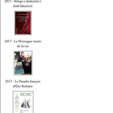
2017 - Kënga e dashurisë e
Judë Iskariotit
2017 - La Montagne morte
de la vie
2017 - Le Paradis français
d'Éric Rohmer