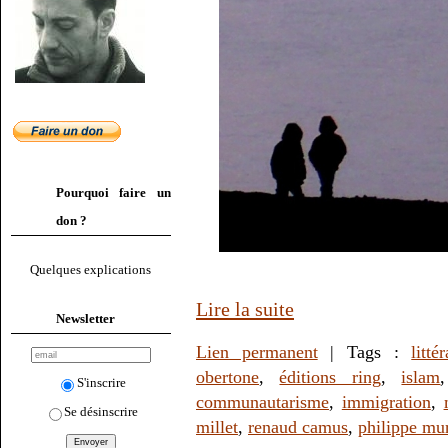
Pourquoi faire un
don ?
Quelques explications
Lire la suite
Newsletter
Lien permanent
| Tags :
litté
obertone
,
éditions ring
,
islam
S'inscrire
communautarisme
,
immigration
,
Se désinscrire
millet
,
renaud camus
,
philippe mu