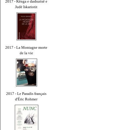
2017 - Kënga e dashurisë e
Judë Iskariotit
2017 - La Montagne morte
de la vie
2017 - Le Paradis français
d'Éric Rohmer