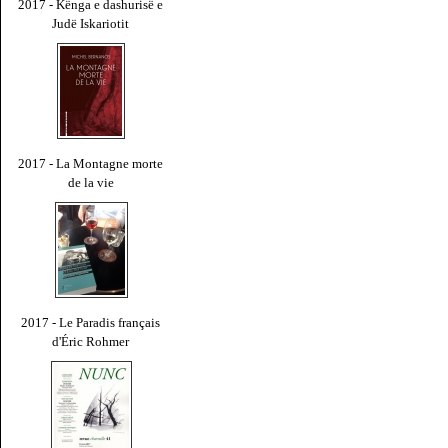
2017 - Kënga e dashurisë e
Judë Iskariotit
2017 - La Montagne morte
de la vie
2017 - Le Paradis français
d'Éric Rohmer