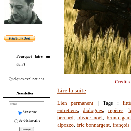
Pourquoi faire un
don ?
Quelques explications
Crédits
Lire la suite
Newsletter
Lien permanent
| Tags :
litt
entretiens
,
dialogues
,
repères
,
l
S'inscrire
bernard
,
olivier noël
,
bruno gault
Se désinscrire
alpozzo
,
éric bonnargent
,
françois