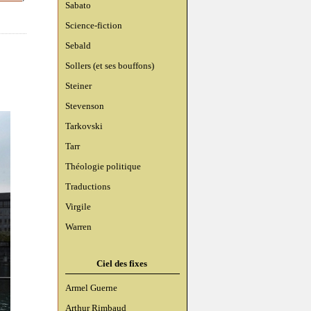
Sabato
Science-fiction
Sebald
Sollers (et ses bouffons)
Steiner
Stevenson
Tarkovski
Tarr
Théologie politique
Traductions
Virgile
Warren
Ciel des fixes
Armel Guerne
Arthur Rimbaud