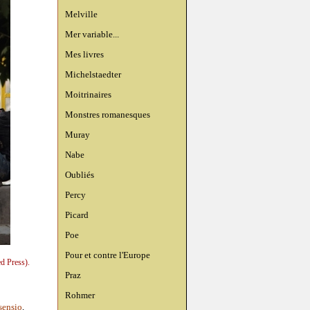
Melville
Mer variable...
Mes livres
Michelstaedter
Moitrinaires
Monstres romanesques
Muray
Nabe
Oubliés
Percy
Picard
Poe
Pour et contre l'Europe
d Press).
Praz
Rohmer
sensio
,