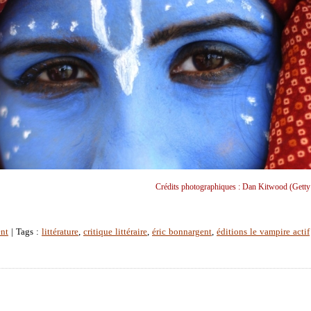
Crédits photographiques : Dan Kitwood (Getty
nt
| Tags :
littérature
,
critique littéraire
,
éric bonnargent
,
éditions le vampire actif