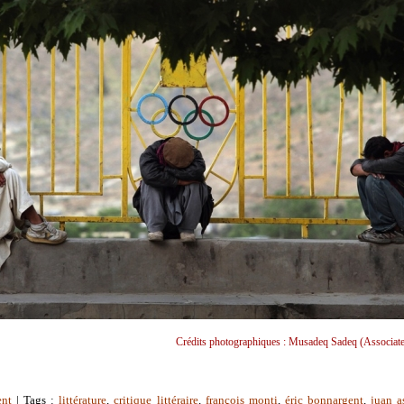
Crédits photographiques : Musadeq Sadeq (Associate
ent
| Tags :
littérature
,
critique littéraire
,
françois monti
,
éric bonnargent
,
juan a