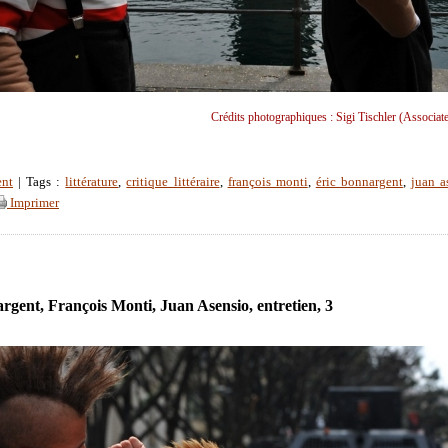
Crédits photographiques : Sigi Tischler (Associat
ent
| Tags :
littérature
,
critique littéraire
,
françois monti
,
éric bonnargent
,
juan a
Imprimer
rgent, François Monti, Juan Asensio, entretien, 3