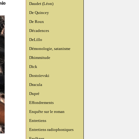
sio
Daudet (Léon)
De Quincey
De Roux
Décadences
DeLillo
Démonologie, satanisme
Dhimmitude
Dick
Dostoïevski
Dracula
Dupré
Effondrements
Enquête sur le roman
Entretiens
Entretiens radiophoniques
Faulkner