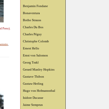
Benjamin Fondane
Bonaventura
Botho Strauss
Charles Du Bos
ed Press).
Charles Péguy
Christophe Colomb
sensio
,
Ernest Hello
Ernst von Salomon
Georg Trakl
Gerard Manley Hopkins
Gustave Thibon
Gustaw Herling
Hugo von Hofmannsthal
Isidore Ducasse
Jaime Semprun