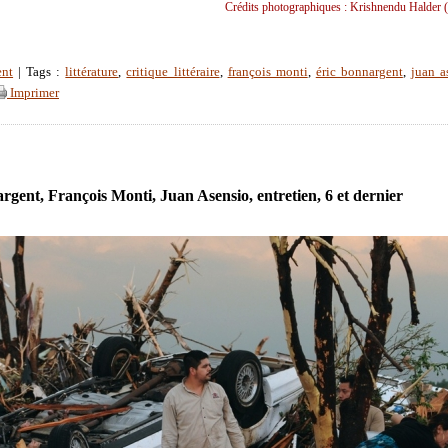
Crédits photographiques : Krishnendu Halder (
ent
| Tags :
littérature
,
critique littéraire
,
françois monti
,
éric bonnargent
,
juan a
Imprimer
rgent, François Monti, Juan Asensio, entretien, 6 et dernier