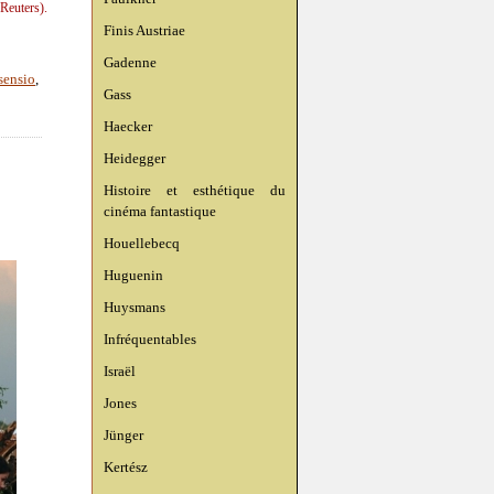
Reuters).
Finis Austriae
Gadenne
sensio
,
Gass
Haecker
Heidegger
Histoire et esthétique du
cinéma fantastique
Houellebecq
Huguenin
Huysmans
Infréquentables
Israël
Jones
Jünger
Kertész