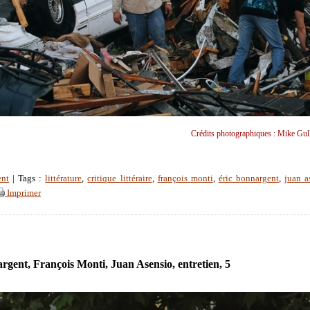
Crédits photographiques : Mike Gull
ent
| Tags :
littérature
,
critique littéraire
,
françois monti
,
éric bonnargent
,
juan a
Imprimer
rgent, François Monti, Juan Asensio, entretien, 5