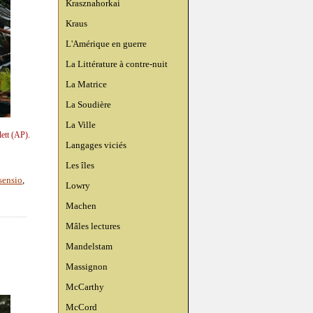
Krasznahorkai
Kraus
L'Amérique en guerre
La Littérature à contre-nuit
La Matrice
La Soudière
La Ville
ett (AP).
Langages viciés
Les îles
sensio
,
Lowry
Machen
Mâles lectures
Mandelstam
Massignon
McCarthy
McCord