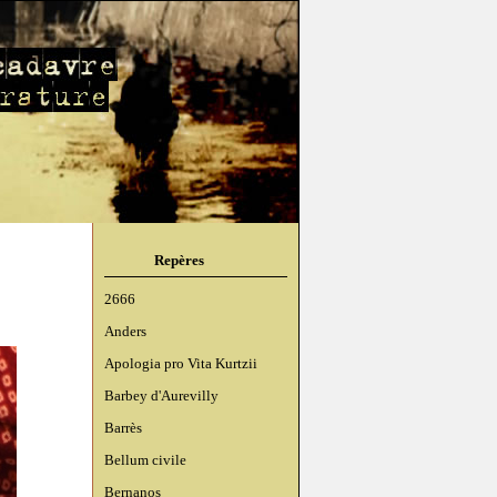
Repères
2666
Anders
Apologia pro Vita Kurtzii
Barbey d'Aurevilly
Barrès
Bellum civile
Bernanos